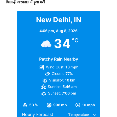
खिलाड़ी अस्पताल में हुआ भर्ती
New Delhi, IN
4:06 pm,
Aug 8, 2026
34
°C
Patchy Rain Nearby
Wind Gust:
13 mph
Clouds:
77%
Visibility:
10 km
Sunrise:
5:46 am
Sunset:
7:06 pm
53 %
998 mb
10 mph
Hourly Forecast