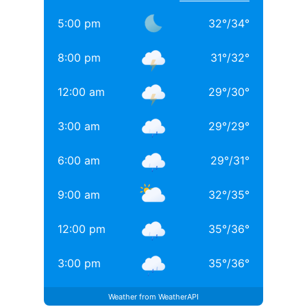
5:00 pm
32
°
/
34
°
8:00 pm
31
°
/
32
°
12:00 am
29
°
/
30
°
3:00 am
29
°
/
29
°
6:00 am
29
°
/
31
°
9:00 am
32
°
/
35
°
12:00 pm
35
°
/
36
°
3:00 pm
35
°
/
36
°
Weather from WeatherAPI