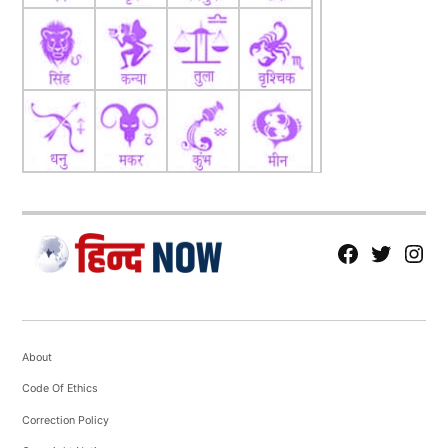
fb
Tw
tw
About
Code Of Ethics
Correction Policy