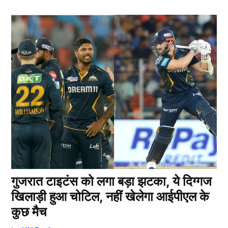
गुजरात टाइटंस को लगा बड़ा झटका, ये दिग्गज
खिलाड़ी हुआ चोटिल, नहीं खेलेगा आईपीएल के
कुछ मैच