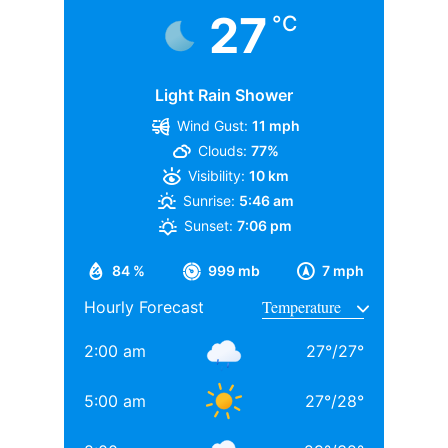
27
°C
Light Rain Shower
Wind Gust:
11 mph
Clouds:
77%
Visibility:
10 km
Sunrise:
5:46 am
Sunset:
7:06 pm
84 %
999 mb
7 mph
Hourly Forecast
2:00 am
27
°
/
27
°
5:00 am
27
°
/
28
°