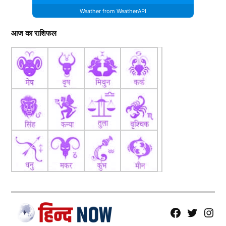
Weather from WeatherAPI
आज का राशिफल
fb
Tw
tw