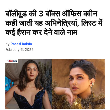
गति से बॉलिंग भी करता है।
बॉलीवुड की 3 बॉक्स ऑफिस क्वीन
रावलपिंडी एक्सप्रेस के नाम क्रिकेट जगत में सबसे
कही जाती यह अभिनेत्रियां, लिस्ट में
तेज गेंद
कई हैरान कर देने वाले नाम
by
Preeti baisla
February 5, 2026
Next Article
Shoaib Akhtar
दुनिया के सबसे तेज गेंदबाजों की अगर बात करें तो शोएब अख्तर