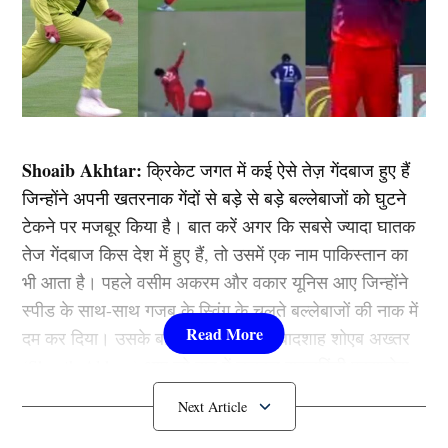
Shoaib Akhtar:
क्रिकेट जगत में कई ऐसे तेज़ गेंदबाज हुए हैं
जिन्होंने अपनी खतरनाक गेंदों से बड़े से बड़े बल्लेबाजों को घुटने
टेकने पर मजबूर किया है। बात करें अगर कि सबसे ज्यादा घातक
तेज गेंदबाज किस देश में हुए हैं, तो उसमें एक नाम पाकिस्तान का
भी आता है। पहले वसीम अकरम और वकार यूनिस आए जिन्होंने
स्पीड के साथ-साथ गजब के स्विंग के चलते बल्लेबाजों की नाक में
दम कर दिया। उसके बाद स्पीड के बेताज बादशाह शोएब अख्तर
(Shoaib Akhtar) आए जो बाद में चलकर रावलपिंडी एक्सप्रेस
के नाम से जाने गए। उन्हीं जैसे हूबहू एक गेंदबाज ने क्रिकेट जगत
में दस्तक दे दी है जो न सिर्फ उनकी तरह दिखता है, बल्कि उसी