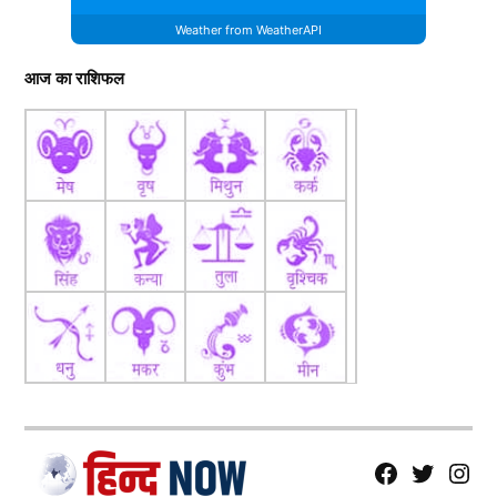
Weather from WeatherAPI
आज का राशिफल
fb
Tw
tw