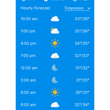
Hourly Forecast
10:00 am
33
°
/
36
°
1:00 pm
35
°
/
36
°
4:00 pm
34
°
/
35
°
7:00 pm
32
°
/
33
°
12:00 am
31
°
/
32
°
3:00 am
31
°
/
31
°
6:00 am
30
°
/
31
°
9:00 am
32
°
/
34
°