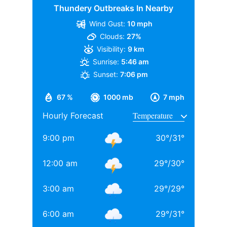
Thundery Outbreaks In Nearby
Wind Gust:
10 mph
Clouds:
27%
Visibility:
9 km
Sunrise:
5:46 am
Sunset:
7:06 pm
67 %
1000 mb
7 mph
Hourly Forecast
9:00 pm
30
°
/
31
°
12:00 am
29
°
/
30
°
3:00 am
29
°
/
29
°
6:00 am
29
°
/
31
°