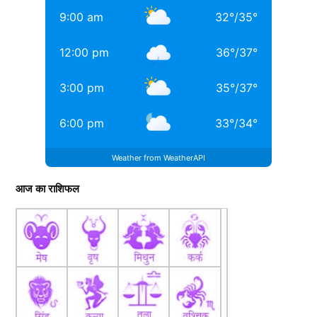
9:00 am
32
°
/
35
°
12:00 pm
36
°
/
37
°
3:00 pm
35
°
/
37
°
6:00 pm
33
°
/
34
°
Weather from WeatherAPI
आज का राशिफल