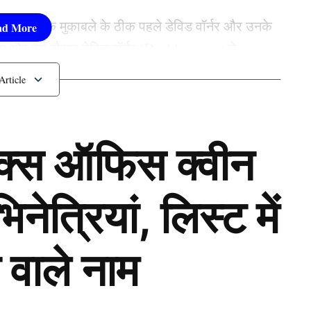
 हुई क्योंकि मुकाबले के ठीक पहले डेविड वॉर्नर और उनके
 आए और इस दौरान डेविड वॉर्नर (David warner) ने
 मीडिया पर तेजी से वायरल होने लगा।
र
ॉक्स ऑफिस क्वीन
ेत्रियां, लिस्ट में
 वाले नाम