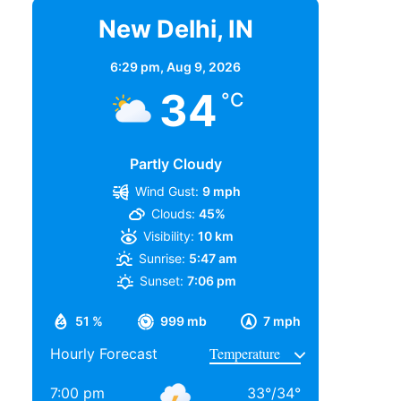
New Delhi, IN
6:29 pm,
Aug 9, 2026
34
°C
Partly Cloudy
Wind Gust:
9 mph
Clouds:
45%
Visibility:
10 km
Sunrise:
5:47 am
Sunset:
7:06 pm
51 %
999 mb
7 mph
Hourly Forecast
7:00 pm
33
°
/
34
°