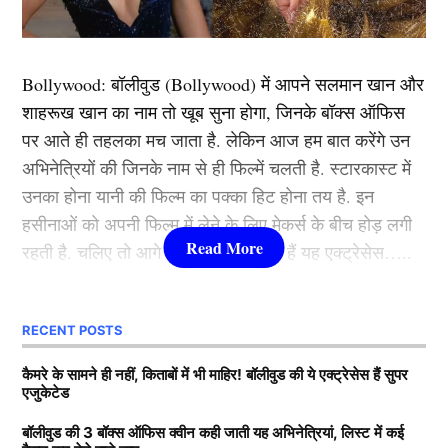
के रिपलेसमेंट को लेकर 2 बड़े खिलाड़ियों के नाम को विश्व कप के
लिए निश्चित कर लिया है। इस अधिकारी ने ऋषभ के स्थान पर 2
खतरनाक विकेट कीपर बल्लेबाजों के नाम का संकेत दिया है,
Bollywood:
बॉलीवुड (
Bollywood)
में आपने सलमान खान और
जिनके नाम का डंका कुछ सालों से बज़ रहा है।
शाहरूख खान का नाम तो खूब सुना होगा, जिनके बॉक्स ऑफिस
पर आते ही तहलका मच जाता है. लेकिन आज हम बात करेंगे उन
अधिकारी ने बयान में कहा कि ऋषभ पंत (Rishabh Pant) अपनी
अभिनेत्रियों की जिनके नाम से ही फिल्में चलती है. स्टारकास्ट में
चोट से बहुत तेजी के साथ रिकवर कर रहे हैं। इसके बाद में
उनका होना यानी की फिल्म का पक्का हिट होना तय है. इन
विकेटकीपर बल्लेबाज ऋषभ पंत को चलने तथा स्ट्रेचिंग में नहीं-
हसीनाओं को अपनी फिल्म में लेने के लिए मेकर्स के बीच होड़ लगी
नहीं करते हुए भी 6-7 महीने ओर लगने वाले हैं। वास्तव में ऋषभ
रहती है. चलिए तो आगे जानते हैं कौन-कौन हैं यह एक्ट्रेसेस…..
को क्रिकेट में वापसी करने में बहुत ज्यादा टाइम लेगाग। केएल
राहुल और ईशान किशन ऐसे दो विकेटकीपर बल्लेबाज हैं, जिनको
कौन हैं
Bollywood की यह हसीनाएं?
हम अभी देख रहे हैं।
RECENT POSTS
1.दीपिका पादुकोण ( Deepika
कैमरे के सामने ही नहीं, किताबों में भी माहिर! बॉलीवुड की ये एक्ट्रेसेस हैं सुपर
ऐसी होगी तैयारी
एजुकेटेड
Padukone)
बॉलीवुड की 3 बॉक्स ऑफिस क्वीन कही जाती यह अभिनेत्रियां, लिस्ट में कई