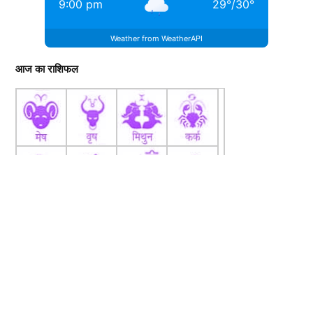
9:00 pm
29
°
/
30
°
Weather from WeatherAPI
View this post on Instagram
आज का राशिफल
A post shared by JioCinema (@officialjiocinema)