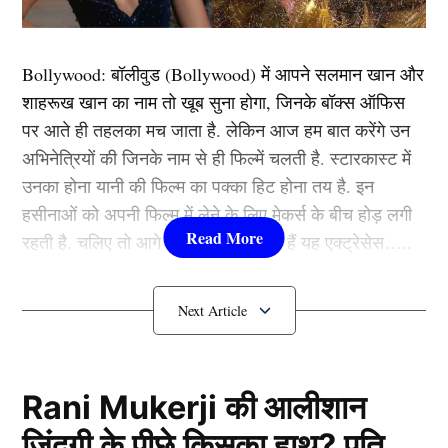
View this post on Instagram
Bollywood:
बॉलीवुड (
Bollywood)
में आपने सलमान खान और
शाहरूख खान का नाम तो खूब सुना होगा, जिनके बॉक्स ऑफिस
पर आते ही तहलका मच जाता है. लेकिन आज हम बात करेंगे उन
अभिनेत्रियों की जिनके नाम से ही फिल्में चलती है. स्टारकास्ट में
उनका होना यानी की फिल्म का पक्का हिट होना तय है. इन
हसीनाओं को अपनी फिल्म में लेने के लिए मेकर्स के बीच होड़ लगी
रहती है. चलिए तो आगे जानते हैं कौन-कौन हैं यह एक्ट्रेसेस…..
कौन हैं
Bollywood की यह हसीनाएं?
1.दीपिका पादुकोण ( Deepika
A post shared by Tellychakkar Official ® (@tellychakkar)
Padukone)
Rani Mukerji की आलीशान
ज़िंदगी के पीछे किसका हाथ? पति
बिग बॉस ओटीटी 3 की इस वायरल क्लिप में आप देख सकते हैं कि