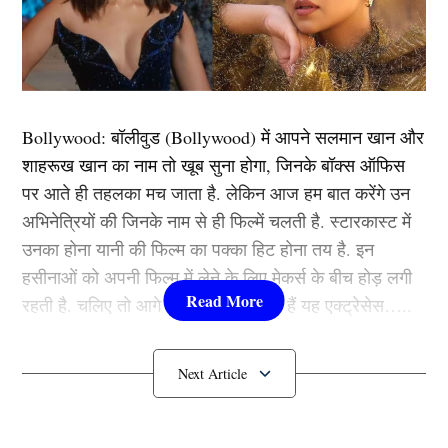
Bollywood:
बॉलीवुड (
Bollywood)
में आपने सलमान खान और
शाहरूख खान का नाम तो खूब सुना होगा, जिनके बॉक्स ऑफिस
पर आते ही तहलका मच जाता है. लेकिन आज हम बात करेंगे उन
अभिनेत्रियों की जिनके नाम से ही फिल्में चलती है. स्टारकास्ट में
उनका होना यानी की फिल्म का पक्का हिट होना तय है. इन
हसीनाओं को अपनी फिल्म में लेने के लिए मेकर्स के बीच होड़ लगी
रहती है. चलिए तो आगे जानते हैं कौन-कौन हैं यह एक्ट्रेसेस…..
कौन हैं
Bollywood की यह हसीनाएं?
हम डिविलियर्स के जिस तूफानी पारी की बात कर रहे हैं, वह उन्होंने
1.दीपिका पादुकोण ( Deepika
आईपीएल 2016 के दौरान गुजरात लायंस के खिलाफ खेलते हुए