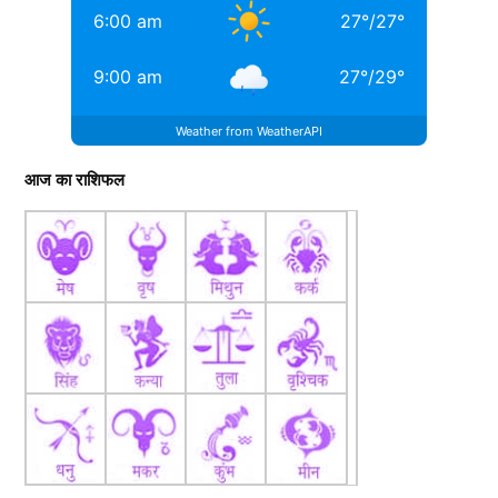
6:00 am
27
°
/
27
°
9:00 am
27
°
/
29
°
Weather from WeatherAPI
आज का राशिफल