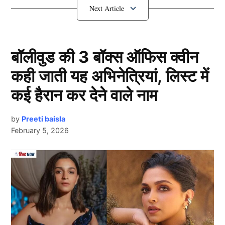
हैं ये 13 खिलाड़ी और ये किस देश से खेलते हुए नजर आएँगे?
इस देश के लिए खेलेंगे क्रिकेट
बॉलीवुड की 3 बॉक्स ऑफिस क्वीन
कही जाती यह अभिनेत्रियां, लिस्ट में
कई हैरान कर देने वाले नाम
by
Preeti baisla
February 5, 2026
Bcci
Next Article
दरअसल, 13 भारतीय खिलाड़ियों ने दक्षिण अफ्रीका की मशहूर
टी20 लीग SA20 2026 के ऑक्शन में अपना नाम दर्ज करवाया
है। इन 13 खिलाड़ियों की लिस्ट में कई ऐसे नाम शामिल हैं जिन्होंने