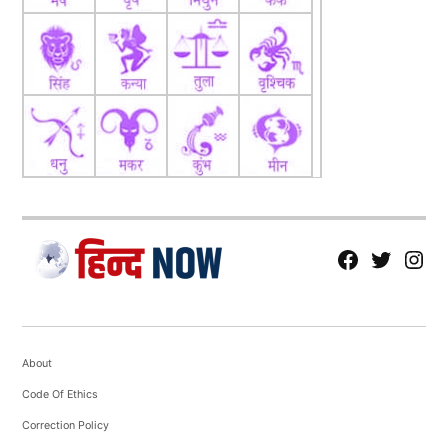
fb
Tw
tw
About
Code Of Ethics
Correction Policy