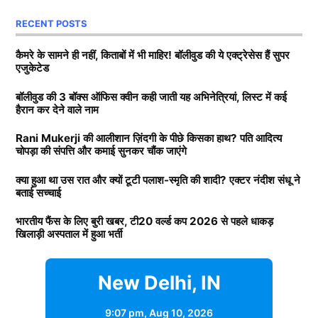
हुआ?
जानकर बहुत बुरा लगा.
RECENT POSTS
भारतीय खिलाड़ी को क्या हुआ?
कैमरे के सामने ही नहीं, किताबों में भी माहिर! बॉलीवुड की ये एक्ट्रेसेस हैं सुपर
नंदीश ने पलाश और स्मृति के रिश्ते के बारे में बात करते हुए आगे
एजुकेटेड
कहा, कारण जो भी रहा हो. लेकिन मैंने दोनों का प्यार देखा है. दोनों
हम जिस खिलाड़ी की बात कर रहे हैं, वह भारतीय खिलाड़ी
पिछले पांच-छह सालों से एक-दूसरे के साथ हैं और दीवानों की तरह
बॉलीवुड की 3 बॉक्स ऑफिस क्वीन कही जाती यह अभिनेत्रियां, लिस्ट में कई
Next Article
हैरान कर देने वाले नाम
(
Indian Player)
सरफराज खान हैं. क्रिकट्रैकर की रिपोर्ट के
प्यार करते हैं. वह अच्छे कपल थे और साथ में अच्छे लगते थे.
मुताबिक वायरल फीवर की वजह से सरफराज खान को अस्पताल
Rani Mukerji की आलीशान ज़िंदगी के पीछे किसका हाथ? पति आदित्य
चोपड़ा की संपत्ति और कमाई सुनकर चौंक जाएंगे
में भर्ती करवाया गया है. वहीं, सरफराज फिलहाल रणजी ट्रॉफी में
Daughters of Bollywood Actresses: मां से भी ज्यादा
मुंबई के लिए खेल रहे हैं. 6 फरवरी को मुंबई को क्वार्टर फाइनल
खूबसूरत? इन 3 बॉलीवुड एक्ट्रेसेस की बेटियों ने लूटी महफिल
क्या हुआ था उस रात और क्यों टूटी पलाश-स्मृति की शादी? एक्टर नंदीश संधू ने
कर्नाटक से खेलना था. लेकिन उससे पहले ही सरफराज खान की
बताई सच्चाई
तबियत खराब हो गई. अब उनके भर्ती होने की वजग से मुंबई की
TAGGED:
Palash Muchhal
smriti mandhana
भारतीय फैंस के लिए बुरी खबर, टी20 वर्ल्ड कप 2026 से पहले धाकड़
टीम टेंशन में है.
खिलाड़ी अस्पताल में हुआ भर्ती
रणजी ट्रॉफी 2025-26 में सरफराज खान
New Delhi, IN
का प्रदर्शन
9:07 pm,
Aug 10, 2026