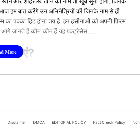
न खान और शाहरूख खान का नाम तो खूब सुना होगा, जिनके
 हम बात करेंगे उन अभिनेत्रियों की जिनके नाम से ही
फिल्म का पक्का हिट होना तय है. इन हसीनाओं को अपनी फिल्म
तो आगे जानते हैं कौन-कौन हैं यह एक्ट्रेसेस…..
सीनाएं?
pika Padukone)
 शामिल हैं. एक्ट्रेस को बॉक्स ऑफिस की सुपरस्टार कही
ै. एक्ट्रेस ने अपने करियर की शुरूआत ‘ओम शांति ओम’
नहीं देखा. दीपिका अब तक ‘ये जवानी है दीवानी’, ‘चेन्नई
e
Disclaimer
DMCA
EDITORIAL POLICY
Fact Check Policy
Non-
“अगर टॉप ऑर्डर धराशायी होता है, तो
तचीत करते हुए कहा,
जैसी कई ब्लॉकबस्टर फिल्में दे चुकी हैं. उनकी लोकप्रिय
ी को संभाल सके। राहुल पहले विकल्प होंगे। इसके अलावा
‘कल्कि 2898 AD’ भी शामिल है.