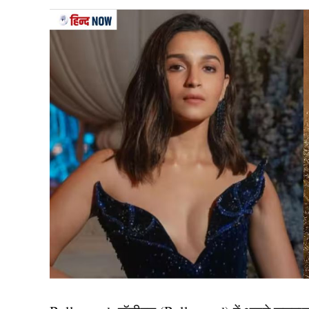
Team India Odi
पूर्व भारतीय बल्लेबाज और क्रिकेट एक्सपर्ट संजय मांजर
(Team India) का चयन किया और सबसे मजबूत प्लेइंग 
चौंकाते हुए ऋषभ पंत को स्क्वाड से बाहर कर दिया। उ
स्क्वाड में जगह दी। इतना ही नहीं। पूर्व खिलाड़ी ने सू
यह भी पढ़ें:
चैंपियंस ट्रॉफी 2025 के लिए हुआ टीम इं
पत्ता
क्या बोले मांजरेकर?