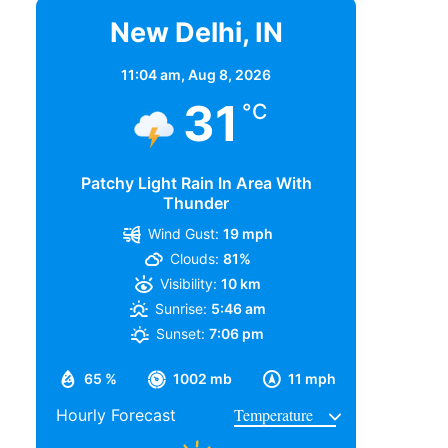
New Delhi, IN
11:04 am,
Aug 8, 2026
31
°C
Patchy Light Rain In Area With
Thunder
Wind Gust:
19 mph
Clouds:
81%
Visibility:
10 km
Sunrise:
5:46 am
Sunset:
7:06 pm
65 %
1002 mb
11 mph
Hourly Forecast