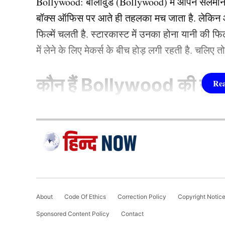
Bollywood:
बॉलीवुड (
Bollywood)
में आपने सलमा
बॉक्स ऑफिस पर आते ही तहलका मच जाता है. लेकिन आज
फिल्में चलती है. स्टारकास्ट में उनका होना यानी की 
में लेने के लिए मेकर्स के बीच होड़ लगी रहती है. चलिए 
कौन हैं
Bollywood की यह ह
1.दीपिका पादुकोण ( Dee
लिस्ट में पहला नाम अभिनेत्री दीपिका पादुकोण का नाम
Team India Odi
जाता है. दीपिका ने इंडस्ट्री को कई हिट फिल्में दी ह
(2007) से की थी. इसके बाद उन्होंने कभी पीछे मुड़ कर 
About
Code Of Ethics
Correction Policy
Copyright Notic
59 साल के संजय मांजरेकर ने
स्टार स्पोर्ट्स
के साथ बा
एक्सप्रेस’, ‘पद्मावत’, ‘बाजीराव मस्तानी’, और ‘पिकू’ 
Sponsored Content Policy
Contact
हमें ऐसा बल्लेबाज चाहिए जो पांचवें नंबर पर आकर पार
फिल्मों में ‘कॉकटेल’, ‘छपाक’, ‘पठान’, ‘जवान’ और 