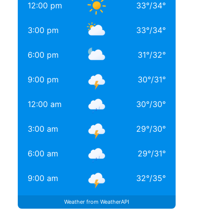
12:00 pm
33
°
/
34
°
3:00 pm
33
°
/
34
°
6:00 pm
31
°
/
32
°
9:00 pm
30
°
/
31
°
12:00 am
30
°
/
30
°
3:00 am
29
°
/
30
°
6:00 am
29
°
/
31
°
9:00 am
32
°
/
35
°
Weather from WeatherAPI