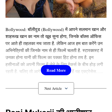
श्रृंखला से भी बाहर हो गए थे। चयनकर्ताओं ने ज़िम्बाब्वे दौरे के
लिए उनकी फिटनेस को जोखिम में नहीं डालने का फैसला किया है,
जिससे श्रीलंका अपने सबसे भरोसेमंद खिलाड़ियों में से एक के
बिना रह गया है।
Bollywood:
बॉलीवुड (
Bollywood)
में आपने सलमान खान और
शाहरूख खान का नाम तो खूब सुना होगा, जिनके बॉक्स ऑफिस
यह भी पढ़ें-
रोहित-विराट का वनडे से भी लेंगे सन्यास! 5 से भी कम
पर आते ही तहलका मच जाता है. लेकिन आज हम बात करेंगे उन
मैच खेलने वाले खिलाड़ी लेंगे जगह
अभिनेत्रियों की जिनके नाम से ही फिल्में चलती है. स्टारकास्ट में
उनका होना यानी की फिल्म का पक्का हिट होना तय है. इन
24 वर्षीय नुवानिदु फर्नांडो की वनडे टीम में
हसीनाओं को अपनी फिल्म में लेने के लिए मेकर्स के बीच होड़ लगी
वापसी
रहती है. चलिए तो आगे जानते हैं कौन-कौन हैं यह एक्ट्रेसेस…..
कौन हैं
Bollywood की यह हसीनाएं?
1.दीपिका पादुकोण ( Deepika
Padukone)