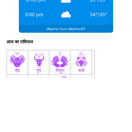
3:00 pm
34
°
/
35
°
Weather from WeatherAPI
आज का राशिफल