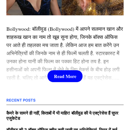
टी20 असाइनमेंट होगा। ऐसे में संभावना जताई जा रही है कि कई
खिलाड़ियों की स्क्वाड में वापसी हो सकती है। कप्तान सूर्यकुमार
यादव टी20 वर्ल्ड कप 2026 को देखते हुए अपने सभी विकल्पों को
Bollywood:
बॉलीवुड (
Bollywood)
में आपने सलमान खान और
आजमाना चाहेंगे।
शाहरूख खान का नाम तो खूब सुना होगा, जिनके बॉक्स ऑफिस
पर आते ही तहलका मच जाता है. लेकिन आज हम बात करेंगे उन
यह भी पढ़ें:
चैंपियंस ट्रॉफी खत्म होते ही BCCI लेगी बड़ा एक्शन,
अभिनेत्रियों की जिनके नाम से ही फिल्में चलती है. स्टारकास्ट में
इन 6 खिलाड़ियों को सेंट्रल कॉन्ट्रैक्ट से करेंगी बाहर!
उनका होना यानी की फिल्म का पक्का हिट होना तय है. इन
हसीनाओं को अपनी फिल्म में लेने के लिए मेकर्स के बीच होड़ लगी
CSK के इन तीन खिलाड़ियों को मौका
रहती है. चलिए तो आगे जानते हैं कौन-कौन हैं यह एक्ट्रेसेस…..
बांग्लादेश दौरे के लिए टीम इंडिया (Team India) में चेन्नई सुपर
कौन हैं
Bollywood की यह हसीनाएं?
किंग्स के कुछ खिलाड़ियों की वापसी हो सकती है। फ्रेंचाइजी के
RECENT POSTS
कप्तान रुतुराज गायकवाड़ लम्बे समय से भारतीय जर्सी में नजर
1.दीपिका पादुकोण ( Deepika
कैमरे के सामने ही नहीं, किताबों में भी माहिर! बॉलीवुड की ये एक्ट्रेसेस हैं सुपर
नहीं आए हैं, लेकिन उन्हें मौका देने का यह सबसे सही मौका होगा।
एजुकेटेड
Padukone)
साथ ही हरफनमौला खिलाड़ी शिवम दुबे को भी स्क्वाड में जगह
बॉलीवुड की 3 बॉक्स ऑफिस क्वीन कही जाती यह अभिनेत्रियां, लिस्ट में कई