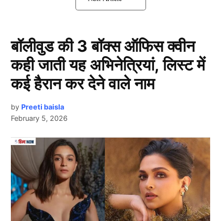
दक्षिण अफ्रीका के पास सबसे बेहतरीन मौका
बॉलीवुड की 3 बॉक्स ऑफिस क्वीन
कही जाती यह अभिनेत्रियां, लिस्ट में
कई हैरान कर देने वाले नाम
by
Preeti baisla
February 5, 2026
दक्षिण अफ्रीका ने अब तक टूर्नामेंट में जबरदस्त प्रदर्शन
Next Article
किया है। अफगानिस्तान पर 107 रन की जीत के बाद
उनका नेट रन रेट +2.140 हो गया है, जो ग्रुप बी की बाकी
टीमों से काफी बेहतर है और इंग्लैंड के खिलाफ जीत से वे