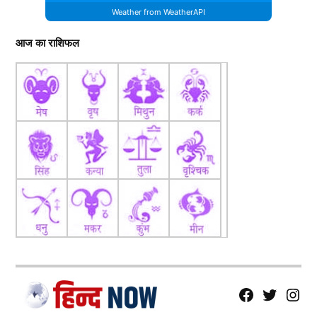
Weather from WeatherAPI
आज का राशिफल
fb
Tw
tw