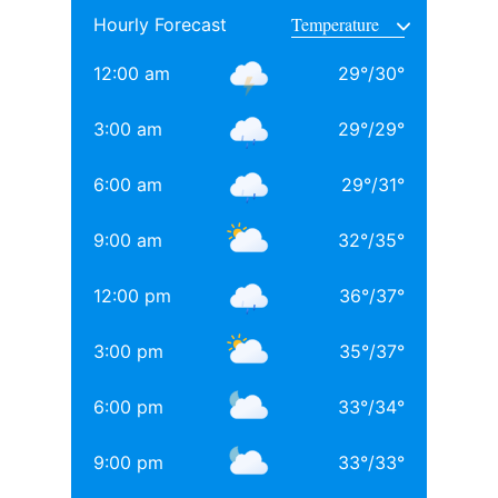
Hourly Forecast
साथ अनिल थडानी, करण जौहर और अभिषेक कपूर भी पढ़ाई कर
चुके हैं.
12:00 am
29
°
/
30
°
Daughters of Bollywood Actresses: मां से भी ज्यादा
3:00 am
29
°
/
29
°
खूबसूरत? इन 3 बॉलीवुड एक्ट्रेसेस की बेटियों ने लूटी महफिल
6:00 am
29
°
/
31
°
बॉलीवुड की 3 सबसे बड़ी हीरोइन्स जिनकी नानी-परनानी कोठे पर
नाचती थीं, नाम जानकर होगी हैरानी
9:00 am
32
°
/
35
°
TAGGED:
#bollywood
Aditya chopra
Rani Mukerji
12:00 pm
36
°
/
37
°
Rani Mukerji Husband
3:00 pm
35
°
/
37
°
6:00 pm
33
°
/
34
°
9:00 pm
33
°
/
33
°