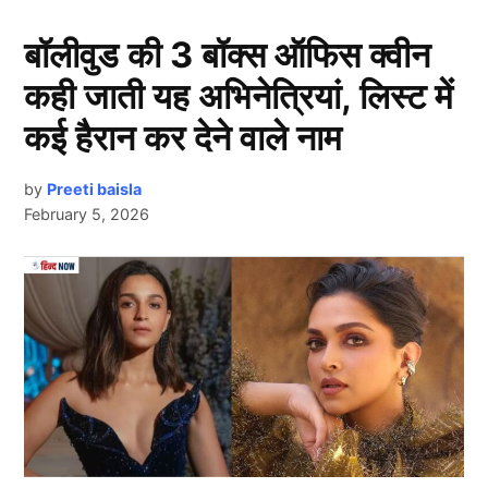
बॉलीवुड की 3 बॉक्स ऑफिस क्वीन
कही जाती यह अभिनेत्रियां, लिस्ट में
कई हैरान कर देने वाले नाम
by
Preeti baisla
February 5, 2026
ओवल टेस्ट
से पहले एक बड़े बदलाव के तहत, टीम इंडिया (Team
Next Article
India) में
कुलदीप यादव
, अर्शदीप सिंह और ध्रुव जुरेल के रूप में
तीन नए चेहरों की एंट्री हो सकती है। सीरीज़ में पिचें सूखी रहने के
कारण, टीम प्रबंधन कुलदीप को चुनने के लिए इच्छुक दिख रहा
है।
कुलदीप का शामिल होना रणनीति में बदलाव का भी संकेत हो