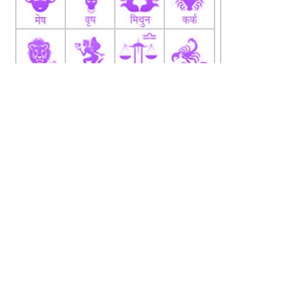
fb
Tw
tw
About
Code Of Ethics