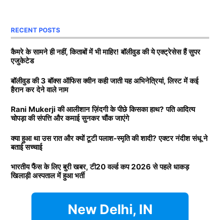
Next Article
साथ अनिल थडानी, करण जौहर और अभिषेक कपूर भी पढ़ाई कर
दोनों, की शादी रद्द होने की कई वजह सामने आई. कई रिपोर्ट्स में
चुके हैं.
RECENT POSTS
दावा किया गया कि पलाश ने स्मृति (Smriti Mandhana) को
धोखा दिया है. लेकिन क्रिकेटर ने कभी अधिकारिक तौर पर नहीं
Daughters of Bollywood Actresses: मां से भी ज्यादा
कैमरे के सामने ही नहीं, किताबों में भी माहिर! बॉलीवुड की ये एक्ट्रेसेस हैं सुपर
एजुकेटेड
बताया कि उनके मंगेतर ने धोखा दिया है. अब टीवी एक्टर नंदीश
खूबसूरत? इन 3 बॉलीवुड एक्ट्रेसेस की बेटियों ने लूटी महफिल
संधू ने बताया है कि उस रात क्या हुआ?
बॉलीवुड की 3 बॉक्स ऑफिस क्वीन कही जाती यह अभिनेत्रियां, लिस्ट में कई
बॉलीवुड की 3 सबसे बड़ी हीरोइन्स जिनकी नानी-परनानी कोठे पर
हैरान कर देने वाले नाम
नाचती थीं, नाम जानकर होगी हैरानी
Smriti Mandhana और पलाश की क्यों
Rani Mukerji की आलीशान ज़िंदगी के पीछे किसका हाथ? पति आदित्य
चोपड़ा की संपत्ति और कमाई सुनकर चौंक जाएंगे
टूटी शादी?
TAGGED:
#bollywood
Aditya chopra
Rani Mukerji
क्या हुआ था उस रात और क्यों टूटी पलाश-स्मृति की शादी? एक्टर नंदीश संधू ने
Rani Mukerji Husband
बताई सच्चाई
दरअसल, टीवी एक्टर नंदीश संधू स्मृति और पलाश की शादी में
पहुंचे थे. उस वक्त वह वेन्यू पर ही था. अब नंदीश संधू ने बताया
भारतीय फैंस के लिए बुरी खबर, टी20 वर्ल्ड कप 2026 से पहले धाकड़
खिलाड़ी अस्पताल में हुआ भर्ती
कि उस रात दोनों परिवारों के बीच क्या हुआ था. मिस मालिनी को
दिए गए इंटरव्यू में नंदीश ने पलाश पर लगे धोखे के आरोपों पर
उन्होंने कहा कि कुछ भी कहने से पहले पलाश को उनका पक्ष रखने
New Delhi, IN
का मौका देना चाहिए.