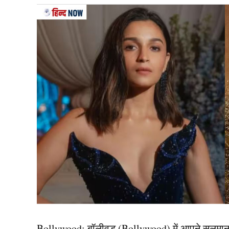
Kl Rahul
वनडे क्रिकेट के लिए केएल राहुल को प्राथमिक विके
राहुल ने वर्ल्ड कप 2023 और चैंपियंस ट्रॉफी में बेहतरी
किया था। उनकी बल्लेबाज़ी में संतुलन, अनुभव और शांत
माने गए हैं। उनकी फिटनेस को लेकर बीते समय में स
बने हुए हैं और निकट भविष्य में भी वनडे टीम का हिस्सा ब
Bollywood:
बॉलीवुड (
Bollywood)
में आपने सलमा