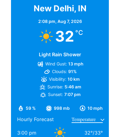
New Delhi, IN
2:08 pm,
Aug 7, 2026
32
°C
Light Rain Shower
Wind Gust:
13 mph
Clouds:
91%
Visibility:
10 km
Sunrise:
5:46 am
Sunset:
7:07 pm
59 %
998 mb
10 mph
Hourly Forecast
3:00 pm
32
°
/
33
°