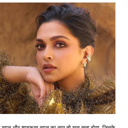
टकीपर (WicketKeeper) के रूप में बनाए रखा गया है।
न बल्लेबाज़ी के साथ विकेट के पीछे भी शानदार प्रदर्शन
 चित शैली के चलते वह इस फॉर्मेट के लिए बेस्ट विकल्प
वाल जरूर उठे थे, लेकिन फिलहाल वह BCCI की पहली पसंद
ने रहेंगे।
न खान और शाहरूख खान का नाम तो खूब सुना होगा, जिनके