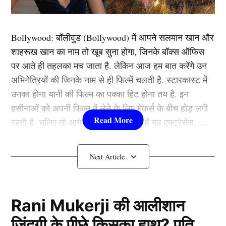
टीम इंडिया के स्टार तेज गेंदबाज भुवनेश्वर कुमार काफी लंबे समय
से टीम से बाहर चल रहे हैं जहां अब उनकी वापसी काफी मुश्किल
Bollywood:
बॉलीवुड (
Bollywood)
में आपने सलमान खान और
हो चुकी है जिस तरह से टीम इंडिया में जसप्रीत बुमराह और
शाहरूख खान का नाम तो खूब सुना होगा, जिनके बॉक्स ऑफिस
अर्शदीप सिंह को लगातार मौके मिल रहे हैं. ऐसे में यह इंटरनेशनल
पर आते ही तहलका मच जाता है. लेकिन आज हम बात करेंगे उन
क्रिकेट को जल्द अलविदा कह सकते हैं.
अभिनेत्रियों की जिनके नाम से ही फिल्में चलती है. स्टारकास्ट में
उनका होना यानी की फिल्म का पक्का हिट होना तय है. इन
युजवेंद्र चहल
हसीनाओं को अपनी फिल्म में लेने के लिए मेकर्स के बीच होड़ लगी
रहती है. चलिए तो आगे जानते हैं कौन-कौन हैं यह एक्ट्रेसेस…..
कौन हैं
Bollywood की यह हसीनाएं?
1.दीपिका पादुकोण ( Deepika
Padukone)
Rani Mukerji की आलीशान
ज़िंदगी के पीछे किसका हाथ? पति