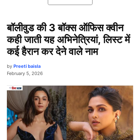
(Team India) में वापसी की झूठी उम्मीद लगाए बैठे हैं. इन
खिलाड़ियों को बिना टीम में कम बैक किए अपने करियर का अंत
करना पड़ सकता है जो इन खिलाड़ियों के लिए बेहद ही दुखद है. ये
बॉलीवुड की 3 बॉक्स ऑफिस क्वीन
खिलाड़ी चाहकर भी कुछ नहीं कर सकते हैं.
कही जाती यह अभिनेत्रियां, लिस्ट में
Team India: भुवनेश्वर कुमार
कई हैरान कर देने वाले नाम
by
Preeti baisla
February 5, 2026
Next Article