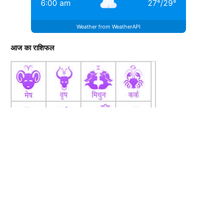
6:00 am
27
°
/
29
°
Weather from WeatherAPI
आज का राशिफल