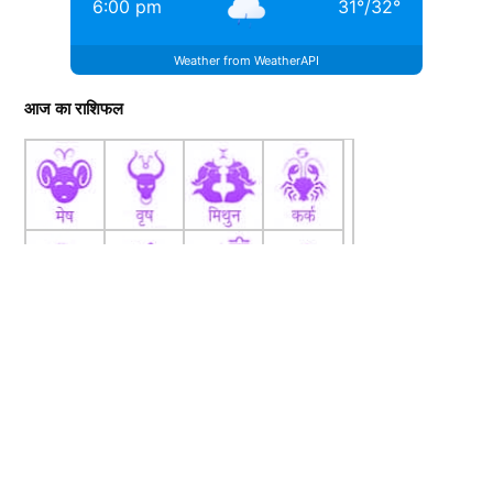
6:00 pm
31
°
/
32
°
Weather from WeatherAPI
आज का राशिफल