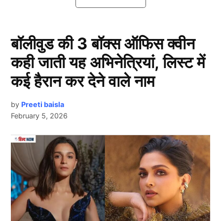
IPL
टीमें
बॉलीवुड की 3 बॉक्स ऑफिस क्वीन
कही जाती यह अभिनेत्रियां, लिस्ट में
कई हैरान कर देने वाले नाम
by
Preeti baisla
February 5, 2026
कुछ मीडिया रिपोर्ट्स के अनुसार आईपीएल 2026 से पहले चार
Next Article
प्रमुख IPL टीमें,
राजस्थान रॉयल्स (RR)
, कोलकाता नाइट
राइडर्स (KKR), सनराइज़र्स हैदराबाद (SRH), और दिल्ली
कैपिटल्स (DC) ने कथित तौर पर रोहित शर्मा में गहरी रुचि
दिखाई है।