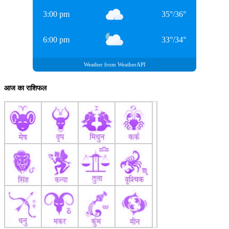
HindNow website, delivering sharp and engaging stories that
3:00 pm
35
°
/
36
°
connect with...
More by Kamakhya Reley
6:00 pm
33
°
/
34
°
Weather from WeatherAPI
आज का राशिफल