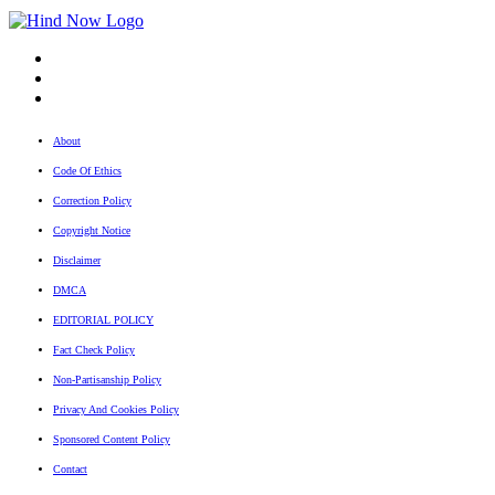
fb
Tw
tw
About
Code Of Ethics
Correction Policy
Copyright Notice
Disclaimer
DMCA
EDITORIAL POLICY
Fact Check Policy
Non-Partisanship Policy
Privacy And Cookies Policy
Sponsored Content Policy
Contact