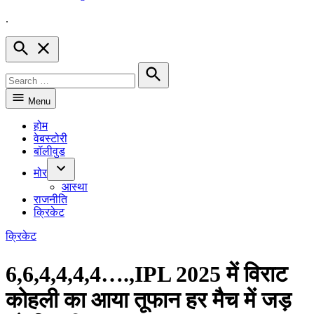
.
Hindnow
Open
Search
Search
for:
Search
Menu
होम
वेबस्टोरी
बॉलीवुड
मोर
Open
आस्था
dropdown
राजनीति
menu
क्रिकेट
POSTED
क्रिकेट
IN
6,6,4,4,4,4….,IPL 2025 में विराट
कोहली का आया तूफान हर मैच में जड़