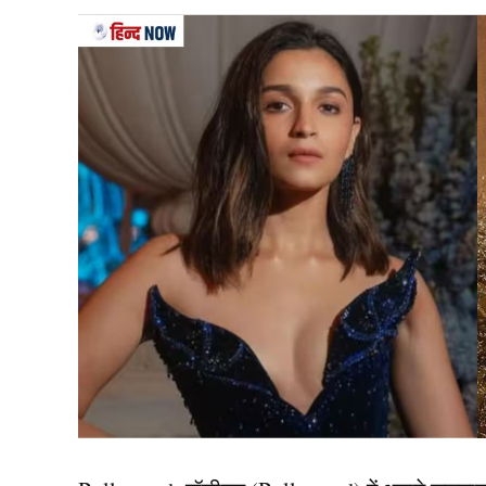
Video
दरअसल, अंडर-19 एशिया कप 2025 (U-19 Asia Cup) क
ओर से सलामी बल्लेबाज वैभव सूर्यवंशी ने अपनी पारी की
ओवर में 21 रन ठोककर पाकिस्तानी गेंदबाजों पर दबाव बन
रजा की गेंद पर बड़ा शॉट खेलने के प्रयास में उन्होंने 
सीधे विकेटकीपर के दस्तानों में चली गई। वैभव का वि
आए।जिसका वीडियो (VIDEO) सोशल मीडिया पर वाय
यह भी पढ़ें:
W,W,W,W,W,W… टी20 इंटरनेशनल बना मजा
सोशल मीडिया पर वायरल हु