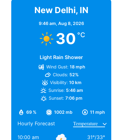
New Delhi, IN
9:46 am,
Aug 8, 2026
30
°C
Light Rain Shower
Wind Gust:
18 mph
Clouds:
52%
Visibility:
10 km
Sunrise:
5:46 am
Sunset:
7:06 pm
69 %
1002 mb
11 mph
Hourly Forecast
10:00 am
31
°
/
33
°