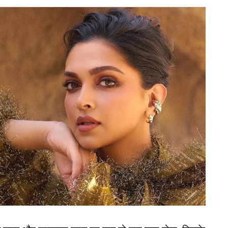
े फाइनल में लक्ष्य का पीछा करने उतरे भारतीय टीम के
 शुरुआत बेहद धमाकेदार अंदाज में की। उन्होंने पहले ही
ा दिया। हालांकि, 10 गेंदों में 26 रन बनाने के बाद अली
जोरदार स्विंग किया, लेकिन गेंद बल्ले का मोटा किनारा लेकर
केट गिरते ही अली रजा आक्रामक अंदाज में जश्न मनाते नजर
रल हो गया है।
क! 8 रन पर ढेर हुई पूरी टीम, विकेटों की लगी लाइन
आ VIDEO