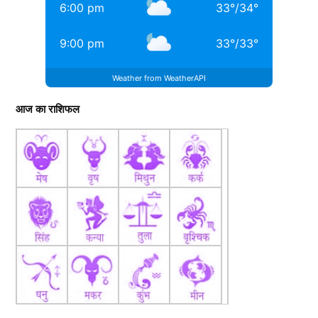
6:00 pm
33
°
/
34
°
9:00 pm
33
°
/
33
°
Weather from WeatherAPI
आज का राशिफल