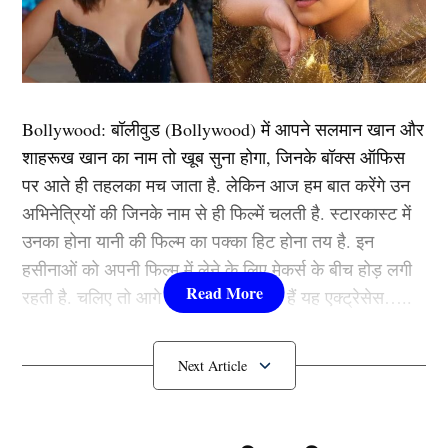
हुई बहस, अब खिलाड़ी पर होगी बड़ी कार्यवाही!
चेन्नई सुपर किंग्स ने हैदराबाद के खिलाफ अपने घरेलू मैदान में
उतर कर शानदार प्रदर्शन करते हुए इस मुकाबले को 7 विकेट से
अपने नाम कर लिया। हैदराबाद की टीम ने पहले बल्लेबाजी करते
Bollywood:
बॉलीवुड (
Bollywood)
में आपने सलमान खान और
हुए 20 ओवर में 134 रन बनाए जिसमें सबसे ज्यादा रन उसके
शाहरूख खान का नाम तो खूब सुना होगा, जिनके बॉक्स ऑफिस
सलामी बल्लेबाज अभिषेक शर्मा(Abhishek sharma) ने बनाया
पर आते ही तहलका मच जाता है. लेकिन आज हम बात करेंगे उन
जिन्होंने 34 रनों की पारी खेली। इस पारी के दौरान लेकिन
अभिनेत्रियों की जिनके नाम से ही फिल्में चलती है. स्टारकास्ट में
अभिषेक शर्मा पांचवे ओवर में मैदान पर 1 रन चुराने का प्रयास कर
उनका होना यानी की फिल्म का पक्का हिट होना तय है. इन
रहे थे और इसी दौरान वह मैदान पर काफी गिरते हुए अपने क्रीज
हसीनाओं को अपनी फिल्म में लेने के लिए मेकर्स के बीच होड़ लगी
में वापस पहुंचे जिसके बाद अंपायर ने उन्हें वार्निंग दी तब वह उनसे
रहती है. चलिए तो आगे जानते हैं कौन-कौन हैं यह एक्ट्रेसेस…..
बहस करते नजर आए।
कौन हैं
Bollywood की यह हसीनाएं?
VIDEO: लाइव मैच में अभिषेक शर्मा से भिड़े अंपायर वीरेंद्र शर्मा,
सरेआम दी ऐसी चेतावनी, तो बल्लेबाज ने खाया आपा
1.दीपिका पादुकोण ( Deepika