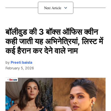
T20 Series) खेलने के हकदार थे, लेकिन इसके बावजूद हेड कोच
गौतम गंभीर ने उन्हें नजअंदाज कर दिया है।
Africa T20 Series में खेलने के हकदार
बॉलीवुड की 3 बॉक्स ऑफिस क्वीन
थे ये 3 खिलाड़ी
कही जाती यह अभिनेत्रियां, लिस्ट में
कई हैरान कर देने वाले नाम
by
Preeti baisla
February 5, 2026
Next Article
Africa T20 Series