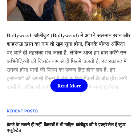
1. रिंकू सिंह
इस लिस्ट में सबसे पहला नाम भारतीय विस्फोटक बल्लेबाज रिंकू
सिंह का है। आपको बता दें, रिंकू सिंह को साउथ अफ्रीका के
Bollywood:
बॉलीवुड (
Bollywood)
में आपने सलमान खान और
खिलाफ टी20 सीरीज (Africa T20 Series) के लिए भारतीय
शाहरूख खान का नाम तो खूब सुना होगा, जिनके बॉक्स ऑफिस
स्क्वाड में जगह नहीं मिली है। रिंकू सिंह को पिछेल कुछ समय से
पर आते ही तहलका मच जाता है. लेकिन आज हम बात करेंगे उन
प्लेइंग इलेवन में भी जगह नहीं मिल रही थी, टीम में फिनिशर के रूप
अभिनेत्रियों की जिनके नाम से ही फिल्में चलती है. स्टारकास्ट में
में हार्दिक पांड्या, शिवम दुबे और जीतेश शर्मा मौजूद है, ऐसे में रिंकू
उनका होना यानी की फिल्म का पक्का हिट होना तय है. इन
सिंह को नजरअंदाज किया गया है।
हसीनाओं को अपनी फिल्म में लेने के लिए मेकर्स के बीच होड़ लगी
रहती है. चलिए तो आगे जानते हैं कौन-कौन हैं यह एक्ट्रेसेस…..
यह भी पढ़ें:
रिंकू सिंह का करियर खत्म करना चाहते हैं गौतम
गंभीर? सामने आए अपडेट से हो गया साफ
कौन हैं
Bollywood की यह हसीनाएं?
RECENT POSTS
2. मोहम्मद शमी
1.दीपिका पादुकोण ( Deepika
कैमरे के सामने ही नहीं, किताबों में भी माहिर! बॉलीवुड की ये एक्ट्रेसेस हैं सुपर
एजुकेटेड
Padukone)
इस लिस्ट में दूसरा नाम भारतीय तेज गेंदबाज मोहम्मद शमी का है,