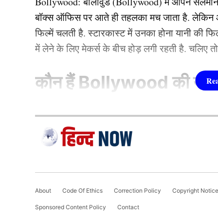
Bollywood:
बॉलीवुड (
Bollywood)
में आपने सलमा
बॉक्स ऑफिस पर आते ही तहलका मच जाता है. लेकिन आज
फिल्में चलती है. स्टारकास्ट में उनका होना यानी की 
में लेने के लिए मेकर्स के बीच होड़ लगी रहती है. चलिए 
कौन हैं
Bollywood की यह ह
1.दीपिका पादुकोण ( Dee
लिस्ट में पहला नाम अभिनेत्री दीपिका पादुकोण का नाम
जाता है. दीपिका ने इंडस्ट्री को कई हिट फिल्में दी ह
(2007) से की थी. इसके बाद उन्होंने कभी पीछे मुड़ कर 
About
Code Of Ethics
Correction Policy
Copyright Notic
एक्सप्रेस’, ‘पद्मावत’, ‘बाजीराव मस्तानी’, और ‘पिकू’ 
Sponsored Content Policy
Contact
फिल्मों में ‘कॉकटेल’, ‘छपाक’, ‘पठान’, ‘जवान’ और 