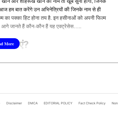
न खान और शाहरूख खान का नाम तो खूब सुना होगा, जिनके
 हम बात करेंगे उन अभिनेत्रियों की जिनके नाम से ही
फिल्म का पक्का हिट होना तय है. इन हसीनाओं को अपनी फिल्म
तो आगे जानते हैं कौन-कौन हैं यह एक्ट्रेसेस…..
सीनाएं?
pika Padukone)
 शामिल हैं. एक्ट्रेस को बॉक्स ऑफिस की सुपरस्टार कही
ै. एक्ट्रेस ने अपने करियर की शुरूआत ‘ओम शांति ओम’
नहीं देखा. दीपिका अब तक ‘ये जवानी है दीवानी’, ‘चेन्नई
e
Disclaimer
DMCA
EDITORIAL POLICY
Fact Check Policy
Non-
जैसी कई ब्लॉकबस्टर फिल्में दे चुकी हैं. उनकी लोकप्रिय
‘कल्कि 2898 AD’ भी शामिल है.