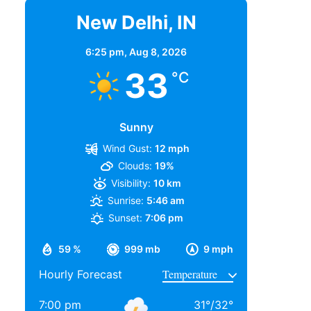
New Delhi, IN
6:25 pm,
Aug 8, 2026
33
°C
Sunny
Wind Gust:
12 mph
Clouds:
19%
Visibility:
10 km
Sunrise:
5:46 am
Sunset:
7:06 pm
59 %
999 mb
9 mph
Hourly Forecast
7:00 pm
31
°
/
32
°