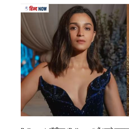
Team India
इस साल टीम इंडिया (Team India) के कई दिग्गजों ने स
विराट कोहली और रविंद्र जडेजा का नाम है। तीनों ही दि
झटका देते हुए टी20 इंटरनेशनल से सन्यांस का ऐलान क
जारी रखेंगे। इनके अलावा दिनेश कार्तिक ने भी आईपीएल
था।
यह भी पढ़ें:
IND vs AUS: बारिश ने बचाई भारत की लाज,
टेस्ट
केदार – साहा ने भी लिया रिटाय