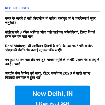
RECENT POSTS
कैमरे के सामने ही नहीं, किताबों में भी माहिर! बॉलीवुड की ये एक्ट्रेसेस हैं सुपर
एजुकेटेड
बॉलीवुड की 3 बॉक्स ऑफिस क्वीन कही जाती यह अभिनेत्रियां, लिस्ट में कई
हैरान कर देने वाले नाम
Rani Mukerji की आलीशान ज़िंदगी के पीछे किसका हाथ? पति आदित्य
चोपड़ा की संपत्ति और कमाई सुनकर चौंक जाएंगे
Team India
क्या हुआ था उस रात और क्यों टूटी पलाश-स्मृति की शादी? एक्टर नंदीश संधू ने
बताई सच्चाई
दरअसल, इस समय टीम इंडिया के अगले कप्तान के एक नहीं
भारतीय फैंस के लिए बुरी खबर, टी20 वर्ल्ड कप 2026 से पहले धाकड़
बल्कि दो दावेदार हैं। दोनों ही प्रतिभाशाली खिलाड़ी भारतीय टीम
खिलाड़ी अस्पताल में हुआ भर्ती
के लिए तीनों प्रारूपों में अच्छा खेल दिखा रहे हैं और माना जा रहा
है कि इनमें से ही किसी एक को निकट भविष्य में रोहित शर्मा (Rohit
New Delhi, IN
Sharma) के बाद टीम इंडिया की कमान सौंपी जा सकती है। हम
बात कर रहे हैं स्टार विकेटकीपर बल्लेबाज ऋषभ पंत और शुभमन
8:19 pm,
Aug 8, 2026