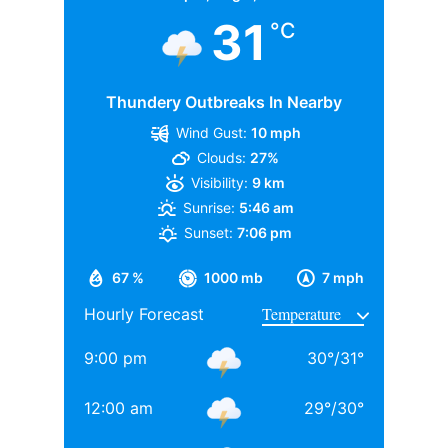
गिल की। ये दोनों ही खिलाड़ी अगले कप्तान बनने के सबसे प्रबल
31
°C
दावेदार हैं।
Thundery Outbreaks In Nearby
यह भी पढ़ें:
बांग्लादेश दौरे पर जाएगी टीम इंडिया की B स्क्वाड,
Wind Gust:
10 mph
वैभव सूर्यवशीं समेत 15 युवा खिलाड़ियों को मिला मौका
Clouds:
27%
Visibility:
9 km
दोनों को है कप्तानी का अनुभव
Sunrise:
5:46 am
Sunset:
7:06 pm
67 %
1000 mb
7 mph
Hourly Forecast
9:00 pm
30
°
/
31
°
12:00 am
29
°
/
30
°