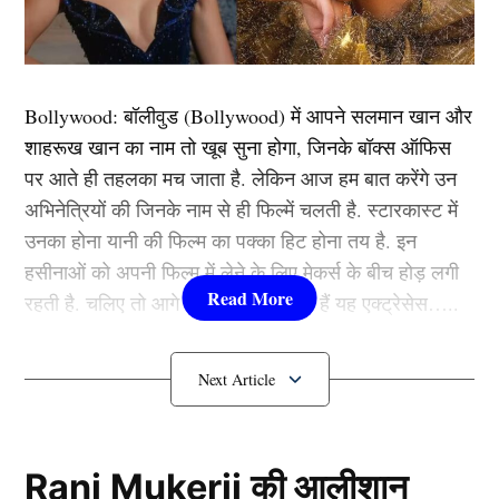
श्रृंखला में हार का सामना करना पड़ा और न्यूजीलैंड ने टेस्ट
सीरीज में घर आकर जलील किया है। यही वजह है कि फैंस काफी
गुस्से में हैं और अजित अगरकर कि कुर्सी के ऊपर खतरे के बादल
मंडराने लगे हैं।
Bollywood:
बॉलीवुड (
Bollywood)
में आपने सलमान खान और
शाहरूख खान का नाम तो खूब सुना होगा, जिनके बॉक्स ऑफिस
पर आते ही तहलका मच जाता है. लेकिन आज हम बात करेंगे उन
यह भी पढ़ें
:
मयंक-रियान की हुई छुट्टी, इन 3 युवा खिलाड़ियों को
अभिनेत्रियों की जिनके नाम से ही फिल्में चलती है. स्टारकास्ट में
मिला पहली बार मौका, अफ्रीका सीरीज के लिए 15 सदस्यीय टीम
उनका होना यानी की फिल्म का पक्का हिट होना तय है. इन
इंडिया का ऐलान
हसीनाओं को अपनी फिल्म में लेने के लिए मेकर्स के बीच होड़ लगी
रहती है. चलिए तो आगे जानते हैं कौन-कौन हैं यह एक्ट्रेसेस…..
अगले कुछ महीने होंगे महत्वपूर्ण
कौन हैं
Bollywood की यह हसीनाएं?
1.दीपिका पादुकोण ( Deepika
Padukone)
Rani Mukerji की आलीशान