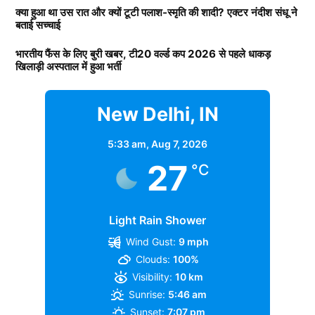
साल तगड़ी कमाई करते हैं. जानकारी के अनुसार आदित्य चोपड़ा
(
Bollywood)
की टॉप एक्ट्रेस बन गई. अब तक शक्ति कपूर की
क्या हुआ था उस रात और क्यों टूटी पलाश-स्मृति की शादी? एक्टर नंदीश संधू ने
covering politics, entertainment, and sports. She is currently
बताई सच्चाई
के प्रोडक्शन हाउस का नाम यशराज फिल्म्स है. उनके प्रोडक्शन
लाडली अकेले के दम पर कई फिल्में हिट करवा चुकी है.
writes for HindNow website, delivering sharp and engaging
हाउस की वैल्यू 10 हजार करोड़ से ज्यादा की बताई जाती है.
stories that connect with...
More by Kamakhya Reley
भारतीय फैंस के लिए बुरी खबर, टी20 वर्ल्ड कप 2026 से पहले धाकड़
खिलाड़ी अस्पताल में हुआ भर्ती
Daughters of Bollywood Actresses: मां से भी ज्यादा
आदित्य चोपड़ा के पास कितनी प्रोपर्टी
खूबसूरत? इन 3 बॉलीवुड एक्ट्रेसेस की बेटियों ने लूटी महफिल
New Delhi, IN
TAGGED:
#bollywood
Alia bhatt
Deepika Padukone
प्रोपर्टी की बात करें तो आदित्य चोपड़ा के पास मुंबई के जुहू में
5:33 am,
Aug 7, 2026
आलीशान बंगला है. रिपोर्ट्स के अनुसार जिसकी कीमत करोड़ों में
27
°C
हैं. वहीं, करोड़ों का यशराज स्टूडियों भी है. जहां पर कई फिल्मों की
शूटिंग होती है. स्टूडियों की बदौलत भी आदित्य चोपड़ा हर साल
मोटी कमाई करते हैं. गौरतलब है कि फिल्ममेकर आदित्य चोपड़ा के
Light Rain Shower
यश चोपड़ा के बड़े बेटे हैं. जबकि उनका छोटा भाई उदय चोपड़ा
Wind Gust:
9 mph
बॉलीवुड की कई फिल्मों में नजर आ चुका है.
Clouds:
100%
Visibility:
10 km
वह मशहूर फिल्म निर्माता बी.आर. चोपड़ा के भतीजे और दिवंगत
Sunrise:
5:46 am
फिल्ममेकर रवि चोपड़ा के चचेरे भाई हैं. उन्होंने अपनी शुरुआती
Sunset:
7:07 pm