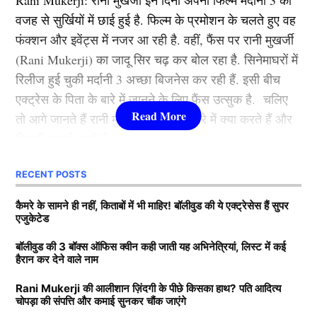
2012 से की थी. इस फिल्म के बाद उन्होंने ऐसी उड़ान भरी की
Sharma has shown interest in buying 3% stake in the
वजह से सुर्खियों में छाई हुई है. फिल्म के प्रमोशन के चलते हुए वह
कभी रूकी ही नहीं. गंगुबाई, आर आर आर, राजी, ब्रह्मास्त्र जैसी
Royal Challengers Bengaluru franchise for a whopping
फंक्शन और इवेंट्स में नजर आ रही है. वहीं, फैंस पर रानी मुखर्जी
फिल्मों से आलिया भट्ट बॉलीवुड की क्वीन बन बैठी. माना जाता है
₹400 crore
(Rani Mukerji) का जादू सिर चढ़ कर बोल रहा है. सिनेमाघरों में
कि जिस भी फिल्म से आलिया भट्टा का नाम जुड़ता है उसका हिट
रिलीज हुई चुकी मर्दानी 3 अच्छा बिजनेस कर रही हैं. इसी बीच
With Virat…
pic.twitter.com/hZOlNsCzfA
होना तय है.
एक्ट्रेस के पिता के बारे में जानने के लिए फैंस उत्सुक है. चलिए
— Oxygen (@Oxygen18_)
January 20, 2026
तो आगे जानते हैं रानी मुखर्जी के पिता के बारे में क्या करते हैं और
3.श्रद्धा कपूर ( Shraddha Kapoor )
कितनी कमाई करते हैं.
यह भी पढ़ें:
स्मृति मंधाना के दोस्त को भी चूना लगा चुके हैं पलाश
लिस्ट में तीसरे नंबर पर शक्ति कपूर की बेटी श्रद्धा कपूर मौजूद है.
मुच्छल, सामने आया 40 लाख का ‘फ्रॉड’
RECENT POSTS
Rani Mukerji के पति के पास कितनी
उन्होंने कई हिट फिल्में की है. खूबसूरती के साथ फैंस श्रद्धा को
संपत्ति?
कैमरे के सामने ही नहीं, किताबों में भी माहिर! बॉलीवुड की ये एक्ट्रेसेस हैं सुपर
उनकी एक्टिंग की वजह से भी काफी पसंद करते हैं. उनकी
TAGGED:
Anushka sharma
Ranbir Kapoor
RCB owner
एजुकेटेड
मासूमियत और सादगी सभी को पसंद आती है. वहीं, श्रद्धा ने अपने
बता दें कि रानी मुखर्जी (Rani Mukerji) के पति का नाम आदित्य
बॉलीवुड की 3 बॉक्स ऑफिस क्वीन कही जाती यह अभिनेत्रियां, लिस्ट में कई
करियर की शुरूआत 2010 में ‘तीन पत्ती’ (Teen Patti) फ़िल्म से
हैरान कर देने वाले नाम
चोपड़ा है. वह करोड़ों की संपत्ति के मालिक हैं. मीडिया रिपोर्ट्स का
की थी. हालांकि, उनकी यह फिल्म बॉक्स ऑफिस पर कुछ खास
KAMAKHYA RELEY
दावा है कि आदित्य के पास 7200-7500 करोड़ की संपत्ति है. रानी
कमाई नहीं कर पाई. वहीं, साल 2013 में आई रोमांटिक फिल्म
Rani Mukerji की आलीशान ज़िंदगी के पीछे किसका हाथ? पति आदित्य
चोपड़ा की संपत्ति और कमाई सुनकर चौंक जाएंगे
के मुखर्जी मशहूर फिल्म प्रोड्यूसर है. जिसकी बदौलत वह हर
‘आशिकी 2’ . जिसकी बदौलत श्रद्धा एक रात में बॉलीवुड
Kamakhya Reley is a journalist with 3 years of experience