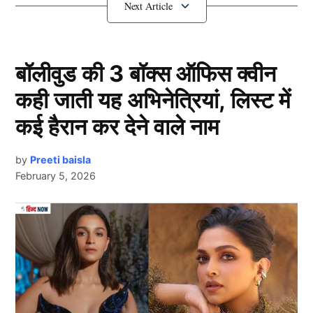
RCB के नए मालिक होंगे अनुष्का शर्मा और
रणवीर कपूर!
बॉलीवुड की 3 बॉक्स ऑफिस क्वीन
कही जाती यह अभिनेत्रियां, लिस्ट में
कई हैरान कर देने वाले नाम
by
Preeti baisla
February 5, 2026
Next Article
Rcb
मीडिया रिपोर्ट्स के मुताबिक, आरसीबी (RCB) की मौजूदा मालिक
कंपनी यूनाइटेड स्पिरिट्स (Diageo) अपनी हिस्सेदारी बेचने की