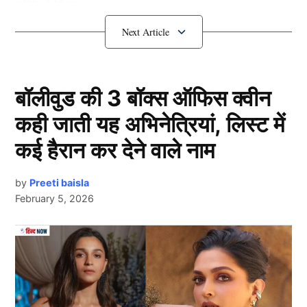
तरीके से किया।
इस मुकाबले के आखिरी ओवर में अर्शदीप गेंदबाजी करने के लिए
आए जिन्होंने ऐसी शानदार गेंदबाजी दिखाई की मुंबई के बल्लेबाजों
के पास उसका कोई जवाब नहीं था और सिर्फ यही नहीं उन्होंने इस
बॉलीवुड की 3 बॉक्स ऑफिस क्वीन
ओवर में ऐसे बोल्ड किया है जिसका वीडियो सोशल मीडिया पर खूब
कही जाती यह अभिनेत्रियां, लिस्ट में
वायरल हो रहा है।
कई हैरान कर देने वाले नाम
पंजाब किंग्स ने दर्ज की रोमांचक जीत
by
Preeti baisla
February 5, 2026
Next Article