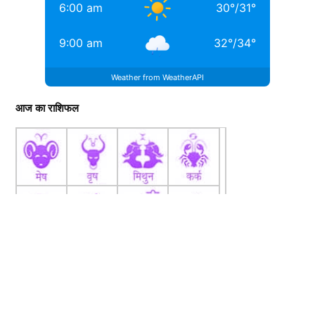
6:00 am
30
°
/
31
°
9:00 am
32
°
/
34
°
Weather from WeatherAPI
आज का राशिफल