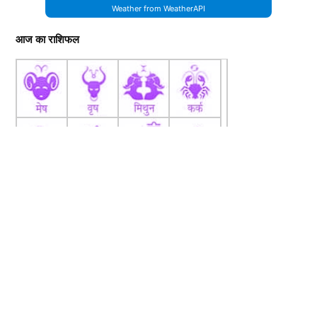
Weather from WeatherAPI
आज का राशिफल
fb
Tw
tw