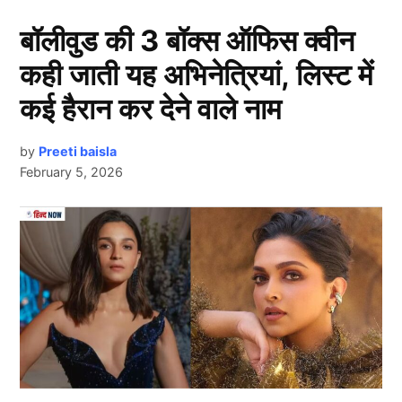
बॉलीवुड की 3 बॉक्स ऑफिस क्वीन
Team India से हमेशा के लिए गायब होंगे ये
कही जाती यह अभिनेत्रियां, लिस्ट में
3 चेहरे
कई हैरान कर देने वाले नाम
1. करुण नायर
by
Preeti baisla
February 5, 2026
Next Article
Team India