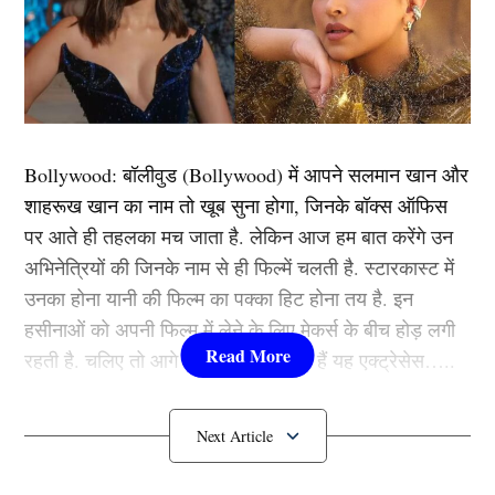
चूका है. पूरा देश आर्थिक संकट से गुजरने के साथ-साथ विदेशी
कर्ज के नीचे भी दबता ही जा रहा है. हाल ही में श्रीलंका में भी
आर्थिक संकट के बारे में तो आप जानते ही होंगे.
हाल ही में पाकिस्तान में पेट्रोल की किल्लत की बात भी सामने आई
Bollywood:
बॉलीवुड (
Bollywood)
में आपने सलमान खान और
थी और उस परेशानी पर मोहम्मद हफीज ने ट्वीट कर पाकिस्तान में
शाहरूख खान का नाम तो खूब सुना होगा, जिनके बॉक्स ऑफिस
बनी नई सरकार की पोल खोली थी. इसी बीच पाकिस्तान के
पर आते ही तहलका मच जाता है. लेकिन आज हम बात करेंगे उन
अंपायर असद रऊफ (Asad Rauf) का जूते बेचते हुए फोटो काफी
अभिनेत्रियों की जिनके नाम से ही फिल्में चलती है. स्टारकास्ट में
वायरल हो रहा है. हाल ही में एक पत्रकार ने उनसे पूछा कि क्या
उनका होना यानी की फिल्म का पक्का हिट होना तय है. इन
आप इस काम से खुश हैं तो असद रऊफ ने इसके जबाव में कहा,
हसीनाओं को अपनी फिल्म में लेने के लिए मेकर्स के बीच होड़ लगी
रहती है. चलिए तो आगे जानते हैं कौन-कौन हैं यह एक्ट्रेसेस…..
“मैं जिस काम को करता हूं, उस काम की पीक पर जाता हूँ. मैंने
कपडे बेचने का काम शुरू किया इसकी पीक पर गया. मैं जो काम
कौन हैं
Bollywood की यह हसीनाएं?
छोड़ देता हूँ. उसे छोड़ ही देता हूँ, मैं अब कोई क्रिकेट मैच नहीं
देखता. मैने सारी उम्र जब खुद ही क्रिकेट खिला दिया है तो उसे