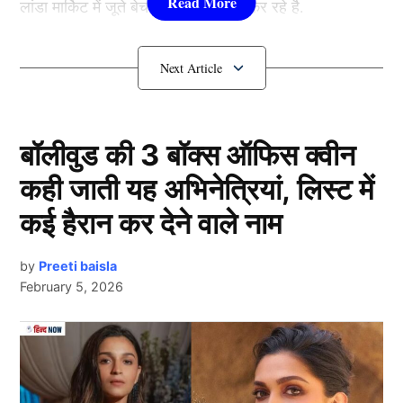
लांडा मार्किट में जूते बेच कर अपना गुजरा कर रहे है.
क्यों क्रिकेट छोड़ बेच रहे है असद रऊफ
(Asad Rauf) जूते?
बॉलीवुड की 3 बॉक्स ऑफिस क्वीन
कही जाती यह अभिनेत्रियां, लिस्ट में
कई हैरान कर देने वाले नाम
by
Preeti baisla
February 5, 2026
दरअसल भारत के पडोसी देश पाकिस्तान की आर्थिक स्थिति काफी
Next Article
कमज़ोर हो गयी है. इमरान खान की सरकार का भी तख्ता पलट हो