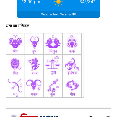
12:00 pm
34
°
/
34
°
Weather from WeatherAPI
आज का राशिफल