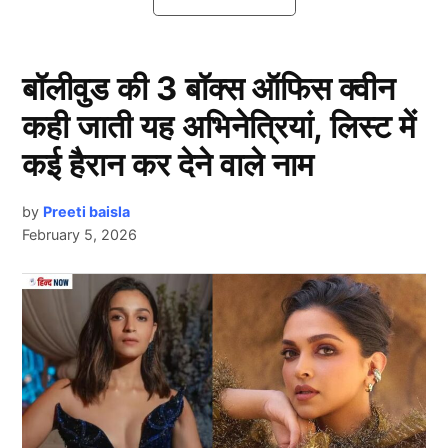
प्राइज मनी का विवरण:
बॉलीवुड की 3 बॉक्स ऑफिस क्वीन
कही जाती यह अभिनेत्रियां, लिस्ट में
कई हैरान कर देने वाले नाम
by
Preeti baisla
February 5, 2026
Asia Cup 2025
Next Article
विजेता: ₹2.6 करोड़ (लगभग $310,000)
उपविजेता: ₹1.3 करोड़ (लगभग $155,000)
सीरीज के सर्वश्रेष्ठ खिलाड़ी (Player of the