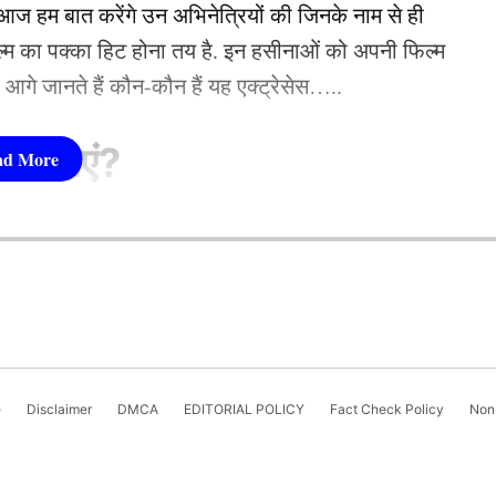
 हम बात करेंगे उन अभिनेत्रियों की जिनके नाम से ही
फिल्म का पक्का हिट होना तय है. इन हसीनाओं को अपनी फिल्म
तो आगे जानते हैं कौन-कौन हैं यह एक्ट्रेसेस…..
सीनाएं?
pika Padukone)
 शामिल हैं. एक्ट्रेस को बॉक्स ऑफिस की सुपरस्टार कही
ै. एक्ट्रेस ने अपने करियर की शुरूआत ‘ओम शांति ओम’
नहीं देखा. दीपिका अब तक ‘ये जवानी है दीवानी’, ‘चेन्नई
e
Disclaimer
DMCA
EDITORIAL POLICY
Fact Check Policy
Non-
जैसी कई ब्लॉकबस्टर फिल्में दे चुकी हैं. उनकी लोकप्रिय
‘कल्कि 2898 AD’ भी शामिल है.