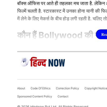
बॉक्स ऑफिस पर आते ही तहलका मच जाता है. लेकिन आज
फिल्में चलती है. स्टारकास्ट में उनका होना यानी की 
में लेने के लिए मेकर्स के बीच होड़ लगी रहती है. चलिए 
कौन हैं
Bollywood की यह ह
1.दीपिका पादुकोण ( Dee
लिस्ट में पहला नाम अभिनेत्री दीपिका पादुकोण का नाम
जाता है. दीपिका ने इंडस्ट्री को कई हिट फिल्में दी ह
(2007) से की थी. इसके बाद उन्होंने कभी पीछे मुड़ कर 
About
Code Of Ethics
Correction Policy
Copyright Notic
एक्सप्रेस’, ‘पद्मावत’, ‘बाजीराव मस्तानी’, और ‘पिकू’ 
Sponsored Content Policy
Contact
फिल्मों में ‘कॉकटेल’, ‘छपाक’, ‘पठान’, ‘जवान’ और 
© 2026 Hindnow Pvt Ltd. All Rights Reserved.