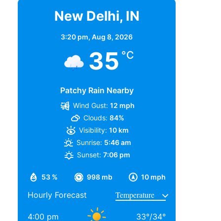
New Delhi, IN
3:20 pm,
Aug 8, 2026
35
°C
Patchy Rain Nearby
Wind Gust:
12 mph
Clouds:
84%
Visibility:
10 km
Sunrise:
5:46 am
Sunset:
7:06 pm
53 %
998 mb
10 mph
Hourly Forecast
4:00 pm
33
°
/
34
°