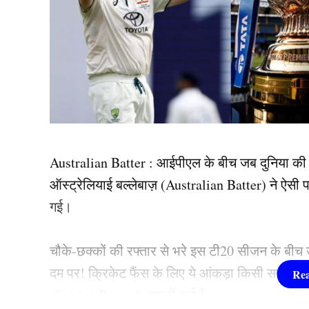
Australian Batter : आईपीएल के बीच जब दुनिया की निगा
ऑस्ट्रेलियाई बल्लेबाज़ (Australian Batter) ने ऐस
गई।
चौके-छक्कों की रफ्तार से भरे इस टी20 सीजन के बीच
दम पर! क्रिकेट फैंस के लिए ये आंकड़ा किसी सपने जैसा
(Cricket Record) बुक में दर्ज है।