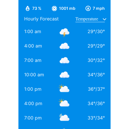
पढ़ाई बॉम्बे स्कॉटिश स्कूल से की, इसके बाद सिडेनहैम कॉलेज
73 %
1001 mb
7 mph
ऑफ कॉमर्स एंड इकोनॉमिक्स से ग्रेजुएशन पूरा किया, जहां उनके
Hourly Forecast
साथ अनिल थडानी, करण जौहर और अभिषेक कपूर भी पढ़ाई कर
चुके हैं.
1:00 am
29
°
/
30
°
Daughters of Bollywood Actresses: मां से भी ज्यादा
4:00 am
29
°
/
29
°
खूबसूरत? इन 3 बॉलीवुड एक्ट्रेसेस की बेटियों ने लूटी महफिल
7:00 am
30
°
/
32
°
बॉलीवुड की 3 सबसे बड़ी हीरोइन्स जिनकी नानी-परनानी कोठे पर
नाचती थीं, नाम जानकर होगी हैरानी
10:00 am
34
°
/
36
°
TAGGED:
#bollywood
Aditya chopra
Rani Mukerji
1:00 pm
36
°
/
37
°
Rani Mukerji Husband
4:00 pm
34
°
/
36
°
7:00 pm
33
°
/
34
°