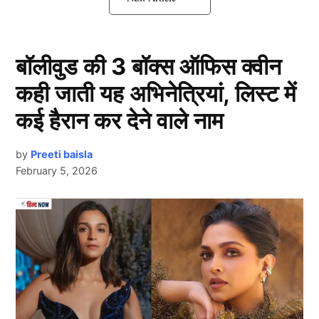
बाबर आज़म (Babar Azam) ने मैदान के हर कोने में शॉट्स बिखेरे
और 29 चौकों के साथ 5 शानदार छक्के लगाए। बाबर आज़म की
यह पारी ना सिर्फ टीम के लिए संजीवनी बनी, बल्कि उनके करियर
बॉलीवुड की 3 बॉक्स ऑफिस क्वीन
के सुनहरे पन्नों में भी दर्ज हो गई।
कही जाती यह अभिनेत्रियां, लिस्ट में
मैच की पहली पारी में Babar Azam हुए
कई हैरान कर देने वाले नाम
फ्लॉप
by
Preeti baisla
February 5, 2026
Next Article