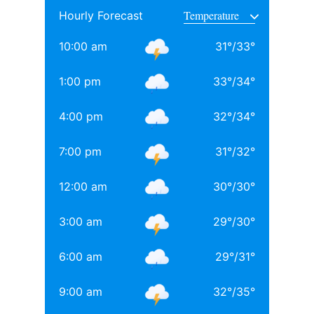
Hourly Forecast
साथ अनिल थडानी, करण जौहर और अभिषेक कपूर भी पढ़ाई कर
चुके हैं.
10:00 am
31
°
/
33
°
Daughters of Bollywood Actresses: मां से भी ज्यादा
1:00 pm
33
°
/
34
°
खूबसूरत? इन 3 बॉलीवुड एक्ट्रेसेस की बेटियों ने लूटी महफिल
4:00 pm
32
°
/
34
°
बॉलीवुड की 3 सबसे बड़ी हीरोइन्स जिनकी नानी-परनानी कोठे पर
नाचती थीं, नाम जानकर होगी हैरानी
7:00 pm
31
°
/
32
°
TAGGED:
#bollywood
Aditya chopra
Rani Mukerji
12:00 am
30
°
/
30
°
Rani Mukerji Husband
3:00 am
29
°
/
30
°
6:00 am
29
°
/
31
°
9:00 am
32
°
/
35
°