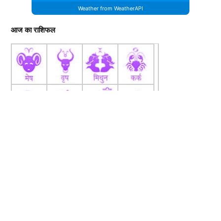
Weather from WeatherAPI
आज का राशिफल
fb
Tw
tw