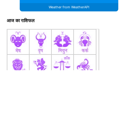
Weather from WeatherAPI
आज का राशिफल
fb
Tw
tw