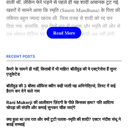
वाली थी. लेकिन फेरे पड़ने से पहले ही यह शादी अचानक टूट गई.
खबरों में सामने आया कि स्मृति (Smriti Mandhana) के पिता की
वह मशहूर फिल्म निर्माता बी.आर. चोपड़ा के भतीजे और दिवंगत
तबियत बहुत ज्यादा खराब थी. जिस वजह से शादी को रद्द कर
फिल्ममेकर रवि चोपड़ा के चचेरे भाई हैं. उन्होंने अपनी शुरुआती
दिया गया. हालांकि, कुछ दिनों बाद ही पलाश और स्मृति की ओर से
पढ़ाई बॉम्बे स्कॉटिश स्कूल से की, इसके बाद सिडेनहैम कॉलेज
एक सोशल मीडिया पर पोस्ट किया गया कि शादी अब नहीं होगी.
ऑफ कॉमर्स एंड इकोनॉमिक्स से ग्रेजुएशन पूरा किया, जहां उनके
साथ अनिल थडानी, करण जौहर और अभिषेक कपूर भी पढ़ाई कर
Next Article
दोनों, की शादी रद्द होने की कई वजह सामने आई. कई रिपोर्ट्स में
चुके हैं.
RECENT POSTS
दावा किया गया कि पलाश ने स्मृति (Smriti Mandhana) को
धोखा दिया है. लेकिन क्रिकेटर ने कभी अधिकारिक तौर पर नहीं
Daughters of Bollywood Actresses: मां से भी ज्यादा
कैमरे के सामने ही नहीं, किताबों में भी माहिर! बॉलीवुड की ये एक्ट्रेसेस हैं सुपर
एजुकेटेड
बताया कि उनके मंगेतर ने धोखा दिया है. अब टीवी एक्टर नंदीश
खूबसूरत? इन 3 बॉलीवुड एक्ट्रेसेस की बेटियों ने लूटी महफिल
संधू ने बताया है कि उस रात क्या हुआ?
बॉलीवुड की 3 बॉक्स ऑफिस क्वीन कही जाती यह अभिनेत्रियां, लिस्ट में कई
बॉलीवुड की 3 सबसे बड़ी हीरोइन्स जिनकी नानी-परनानी कोठे पर
हैरान कर देने वाले नाम
नाचती थीं, नाम जानकर होगी हैरानी
Smriti Mandhana और पलाश की क्यों
Rani Mukerji की आलीशान ज़िंदगी के पीछे किसका हाथ? पति आदित्य
चोपड़ा की संपत्ति और कमाई सुनकर चौंक जाएंगे
टूटी शादी?
TAGGED:
#bollywood
Aditya chopra
Rani Mukerji
क्या हुआ था उस रात और क्यों टूटी पलाश-स्मृति की शादी? एक्टर नंदीश संधू ने
Rani Mukerji Husband
बताई सच्चाई
दरअसल, टीवी एक्टर नंदीश संधू स्मृति और पलाश की शादी में