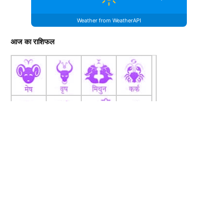
Weather from WeatherAPI
आज का राशिफल
fb
Tw
tw