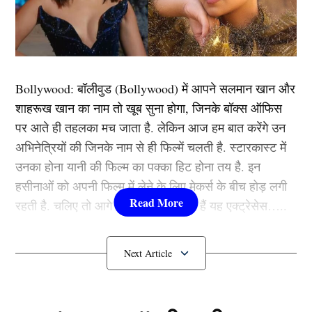
कामयाब रहा था।
Pages:
1
2
3
4
5
Bollywood:
बॉलीवुड (
Bollywood)
में आपने सलमान खान और
TAGGED:
Ind vs WI
KL Rahul
Shubman Gill
शाहरूख खान का नाम तो खूब सुना होगा, जिनके बॉक्स ऑफिस
Team India
पर आते ही तहलका मच जाता है. लेकिन आज हम बात करेंगे उन
अभिनेत्रियों की जिनके नाम से ही फिल्में चलती है. स्टारकास्ट में
उनका होना यानी की फिल्म का पक्का हिट होना तय है. इन
हसीनाओं को अपनी फिल्म में लेने के लिए मेकर्स के बीच होड़ लगी
VINIT TRIPATHI
रहती है. चलिए तो आगे जानते हैं कौन-कौन हैं यह एक्ट्रेसेस…..
Vinit Tripathi has been active in the media for the past 2 years
and has 2 years of experience in web journalism. He has
कौन हैं
Bollywood की यह हसीनाएं?
obtained a graduate degree from Siddharth University. He has
been providing his...
More by Vinit Tripathi
1.दीपिका पादुकोण ( Deepika
Padukone)