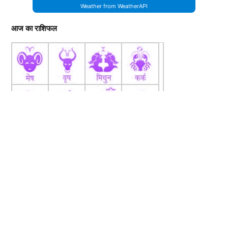
Weather from WeatherAPI
आज का राशिफल
fb
Tw
tw