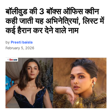
का सपना तो टूटा ही है। साथ ही इस सीरीज ने भारत के तीन
बॉलीवुड की 3 बॉक्स ऑफिस क्वीन
दिग्गज खिलाड़ियों को भी छीन लिया है।
कही जाती यह अभिनेत्रियां, लिस्ट में
BGT ने छीने टीम इंडिया के 3 दिग्गज खिलाड़ी
कई हैरान कर देने वाले नाम
1. रविचंद्रन अश्विन
by
Preeti baisla
February 5, 2026
Next Article
Ravichandran Ashwin