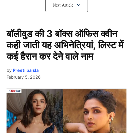
Rohit Sharma के हाथ से गई कप्तान!
बॉलीवुड की 3 बॉक्स ऑफिस क्वीन
कही जाती यह अभिनेत्रियां, लिस्ट में
कई हैरान कर देने वाले नाम
by
Preeti baisla
February 5, 2026
Rohit Sharma
दरअसल, पाकिस्तान के खिलाफ मुकाबले के दौरान रोहित शर्मा
(Rohit Sharma) को हैमस्ट्रिंग की समस्या हो गई थी, जिसके
Next Article
कारण उन्हें कुछ देर के लिए मैदान भी छोड़ना पड़ा था। मैच खत्म
होने के बाद रोहित ने बताया कि उनकी चोट अब ठीक है, लेकिन
यह पूरा सच नहीं लगता। बुधवार को उन्होंने प्रैक्टिस सेशन के