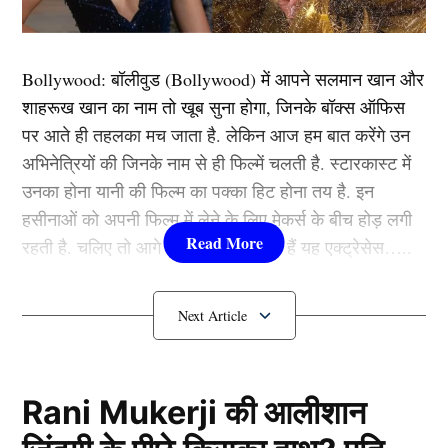
प्रदर्शन ऑस्ट्रेलिया दौरे पर काफी निराश रहा था जिसके चलते
उनकी टीम से विदाई पक्की है। वहीं उनकी जगह टीम में अनुभवी
खिलाड़ी कि जगह पक्की होने वाली है। जो काफी समय से टीम से
Bollywood:
बॉलीवुड (
Bollywood)
में आपने सलमान खान और
बाहर चल रहा है। टीम में उसकी जगह बन पाना सम्भव है। ऐसे में
शाहरूख खान का नाम तो खूब सुना होगा, जिनके बॉक्स ऑफिस
कयास लगाए जा रहे है कि सिराज को रेस्ट देकर अब उसी
पर आते ही तहलका मच जाता है. लेकिन आज हम बात करेंगे उन
खिलाड़ी को गंभीर टीम में लेना चाहते है।
अभिनेत्रियों की जिनके नाम से ही फिल्में चलती है. स्टारकास्ट में
उनका होना यानी की फिल्म का पक्का हिट होना तय है. इन
मोहम्मद शमी को मिलेगी टीम में जगह
हसीनाओं को अपनी फिल्म में लेने के लिए मेकर्स के बीच होड़ लगी
रहती है. चलिए तो आगे जानते हैं कौन-कौन हैं यह एक्ट्रेसेस…..
कौन हैं
Bollywood की यह हसीनाएं?
1.दीपिका पादुकोण ( Deepika
Padukone)
Rani Mukerji की आलीशान