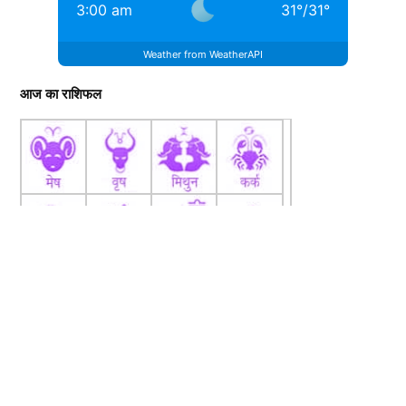
3:00 am
31
°
/
31
°
Weather from WeatherAPI
आज का राशिफल