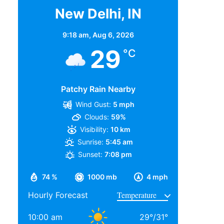
New Delhi, IN
9:18 am,
Aug 6, 2026
29
°C
Patchy Rain Nearby
Wind Gust:
5 mph
Clouds:
59%
Visibility:
10 km
Sunrise:
5:45 am
Sunset:
7:08 pm
74 %
1000 mb
4 mph
Hourly Forecast
10:00 am
29
°
/
31
°