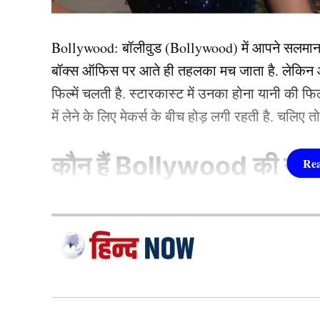
यह भी पढ़ें :
स्कूल टीचर के बेटे ने काटा गदर, शमी-बुमरा
Bollywood:
बॉलीवुड (
Bollywood)
में आपने सलमा
विकेट
बॉक्स ऑफिस पर आते ही तहलका मच जाता है. लेकिन आज
फिल्में चलती है. स्टारकास्ट में उनका होना यानी की 
सिस्टर फ्रेंचाइजी से भी मुनाफा
में लेने के लिए मेकर्स के बीच होड़ लगी रहती है. चलिए 
कौन हैं
Bollywood की यह ह
1.दीपिका पादुकोण ( Dee
लिस्ट में पहला नाम अभिनेत्री दीपिका पादुकोण का नाम
जाता है. दीपिका ने इंडस्ट्री को कई हिट फिल्में दी ह
(2007) से की थी. इसके बाद उन्होंने कभी पीछे मुड़ कर 