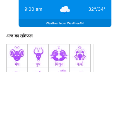
9:00 am
32
°
/
34
°
Weather from WeatherAPI
आज का राशिफल