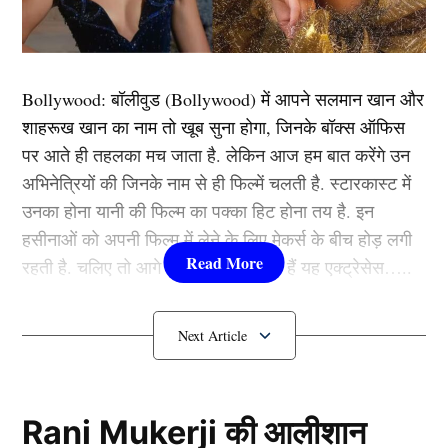
से 993 रन बनाए हैं। इसमें 3 शतक और 5 अर्धशतक भी शामिल
हैं। ऐसे में जब उन्हें ऑस्ट्रेलिया दौरे के लिए टीम इंडिया में जगह
नहीं दी गई, तो कंगारू टीम के गेंदबाज काफी खुश नजर आ रहे
Bollywood:
बॉलीवुड (
Bollywood)
में आपने सलमान खान और
थे।
शाहरूख खान का नाम तो खूब सुना होगा, जिनके बॉक्स ऑफिस
पर आते ही तहलका मच जाता है. लेकिन आज हम बात करेंगे उन
यह भी पढ़ें:
चेतेश्वर पुजारा के फेयरवेल मैच की हुई घोषणा, इस
अभिनेत्रियों की जिनके नाम से ही फिल्में चलती है. स्टारकास्ट में
टीम के खिलाफ खेलेंगे अपना अंतिम मैच
उनका होना यानी की फिल्म का पक्का हिट होना तय है. इन
हसीनाओं को अपनी फिल्म में लेने के लिए मेकर्स के बीच होड़ लगी
Cheteshwar Pujara की हुई वापसी
रहती है. चलिए तो आगे जानते हैं कौन-कौन हैं यह एक्ट्रेसेस…..
कौन हैं
Bollywood की यह हसीनाएं?
1.दीपिका पादुकोण ( Deepika
Padukone)
Rani Mukerji की आलीशान