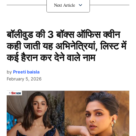
भारतीय स्क्वाड में नहीं दी गई जगह
बॉलीवुड की 3 बॉक्स ऑफिस क्वीन
कही जाती यह अभिनेत्रियां, लिस्ट में
कई हैरान कर देने वाले नाम
by
Preeti baisla
February 5, 2026
Team India
भारत ने ऑस्ट्रेलिया को पिछली 4 टेस्ट सीरीज में लगातार हराया
Next Article
है। इसमें से टीम इंडिया ने दो बार कंगारुओं को घर में घुसकर चित
किया, जिसमें दिग्गज बल्लेबाज चेतेश्वर पुजारा
(Cheteshwar
Pujara)
का बड़ा योगदान दिया। दाएं हाथ के बल्लेबाज ने
ऑस्ट्रेलियाई सरजमी पर खेले 11 टेस्ट मैचों में 47.28 की औसत