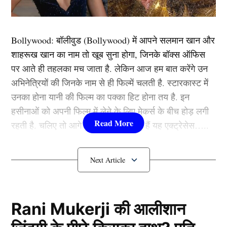
मीडिया रिपोर्ट्स के मुताबिक सिलेक्शन कमेटी ऑस्ट्रेलिया दौरे पर
Bollywood:
बॉलीवुड (
Bollywood)
में आपने सलमान खान और
होने वाले टेस्ट सीरीज में टीम इंडिया के स्क्वॉड में पुजारा समेत 4
शाहरूख खान का नाम तो खूब सुना होगा, जिनके बॉक्स ऑफिस
खिलाड़ियों की वापसी करवाने का फैसला कर सकती है।
पर आते ही तहलका मच जाता है. लेकिन आज हम बात करेंगे उन
अभिनेत्रियों की जिनके नाम से ही फिल्में चलती है. स्टारकास्ट में
भारत के लिए आसान नहीं BGT 2025
उनका होना यानी की फिल्म का पक्का हिट होना तय है. इन
हसीनाओं को अपनी फिल्म में लेने के लिए मेकर्स के बीच होड़ लगी
रहती है. चलिए तो आगे जानते हैं कौन-कौन हैं यह एक्ट्रेसेस…..
कौन हैं
Bollywood की यह हसीनाएं?
1.दीपिका पादुकोण ( Deepika
Padukone)
Rani Mukerji की आलीशान
Border Gavaskar Trophy 2025