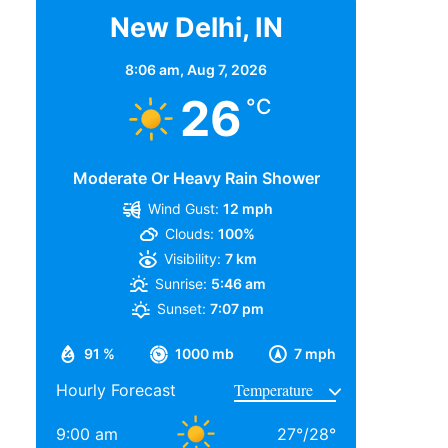
New Delhi, IN
8:06 am,
Aug 7, 2026
26
°C
Moderate Or Heavy Rain Shower
Wind Gust:
12 mph
Clouds:
100%
Visibility:
7 km
Sunrise:
5:46 am
Sunset:
7:07 pm
91 %
1000 mb
7 mph
Hourly Forecast
9:00 am
27
°
/
28
°