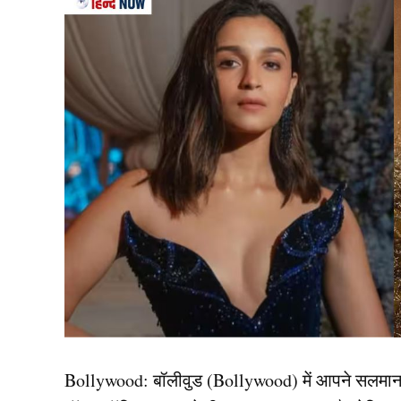
Olympics 2028
आपको बता दें, ओलिंपिक में 20 ओवर का क्रिकेट खे
खिताब जीतने के बाद रोहित शर्मा और विराट कोहली ने इस
खिलाड़ी
ओलंपिक 2028
(Olympics 2028) का हिस्सा 
साथ ही कयास लगाए जा रहे हैं कि अब बीसीसीआई और कोच
रहा है कि रोहित और कोहली की गैरमौजूदगी में नई पीढ़
उठाएगी।
यह भी पढ़ें:
2026 T20 World Cup के लिए कप्तान सूर्य
निगाहें
Bollywood:
बॉलीवुड (
Bollywood)
में आपने सलमा