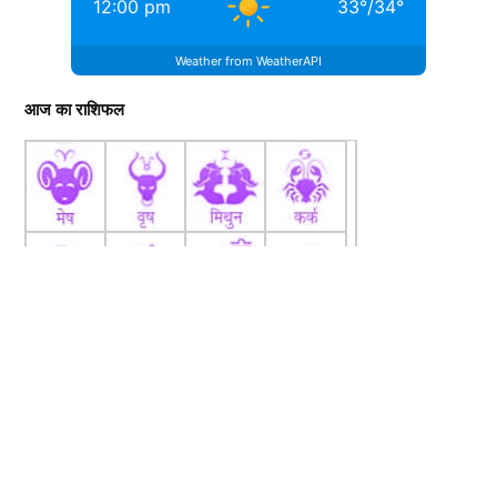
12:00 pm
33
°
/
34
°
Weather from WeatherAPI
आज का राशिफल