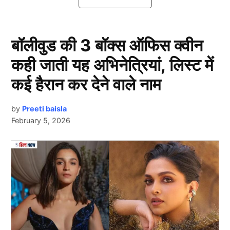
IPL 2026 से पहले CSK के इस खिलाड़ी ने
लिया संन्यास
बॉलीवुड की 3 बॉक्स ऑफिस क्वीन
कही जाती यह अभिनेत्रियां, लिस्ट में
कई हैरान कर देने वाले नाम
by
Preeti baisla
February 5, 2026
Next Article
आईपीएल 2026 (IPL 2026) से पहले जिस भारतीय खिलाड़ी ने
संन्यास लिया है वो कोई और नहीं बल्कि क्रिकेट के महानतम
खिलाड़ियों में से एक,
रविचंद्रन अश्विन (R Ashwin)
हैं, जिन्होंने