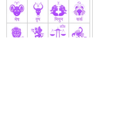
fb
Tw
tw
About