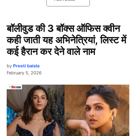
टक्कर मिलने वाली है, पर इस वक्त देखा जाए तो टीम इंडिया
में एक ऐसा भी बल्लेबाज मौजूद है जिसका नाम सुनते ही
पाकिस्तानी खिलाड़ियों में खौफ भर जाता है.
बॉलीवुड की 3 बॉक्स ऑफिस क्वीन
कही जाती यह अभिनेत्रियां, लिस्ट में
CT 2025: इस खिलाड़ी से खौफ खाता है
कई हैरान कर देने वाले नाम
पाकिस्तान
by
Preeti baisla
February 5, 2026
Next Article