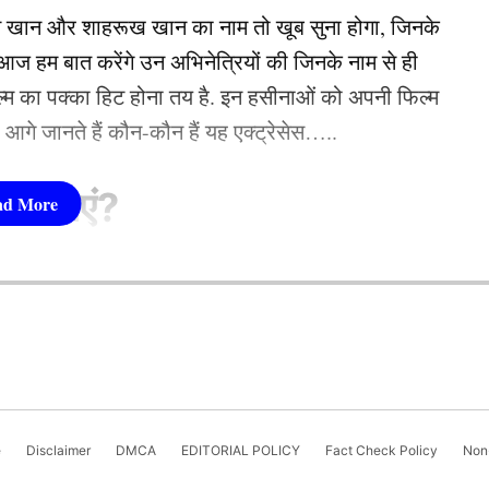
न खान और शाहरूख खान का नाम तो खूब सुना होगा, जिनके
 हम बात करेंगे उन अभिनेत्रियों की जिनके नाम से ही
फिल्म का पक्का हिट होना तय है. इन हसीनाओं को अपनी फिल्म
तो आगे जानते हैं कौन-कौन हैं यह एक्ट्रेसेस…..
सीनाएं?
 की नाबाद पारी खेली. अपनी इस पारी के दौरान दिनेश ने 33
रेट से अपने बल्ले से इस कदर तहलका मचाया कि उनकी टीम
pika Padukone)
री खेली उस दौरान विरोधी गेंदबाजों ने उन्हें आउट करने
 शामिल हैं. एक्ट्रेस को बॉक्स ऑफिस की सुपरस्टार कही
हीं कर पाए.
ै. एक्ट्रेस ने अपने करियर की शुरूआत ‘ओम शांति ओम’
नहीं देखा. दीपिका अब तक ‘ये जवानी है दीवानी’, ‘चेन्नई
e
Disclaimer
DMCA
EDITORIAL POLICY
Fact Check Policy
Non-
जैसी कई ब्लॉकबस्टर फिल्में दे चुकी हैं. उनकी लोकप्रिय