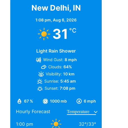
New Delhi, IN
1:08 pm,
Aug 6, 2026
31
°C
Light Rain Shower
Wind Gust:
8 mph
Clouds:
64%
Visibility:
10 km
Sunrise:
5:45 am
Sunset:
7:08 pm
67 %
1000 mb
6 mph
Hourly Forecast
1:00 pm
32
°
/
33
°