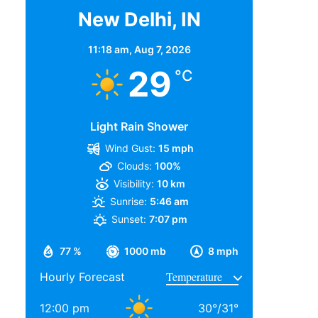
New Delhi, IN
11:18 am,
Aug 7, 2026
29
°C
Light Rain Shower
Wind Gust:
15 mph
Clouds:
100%
Visibility:
10 km
Sunrise:
5:46 am
Sunset:
7:07 pm
77 %
1000 mb
8 mph
Hourly Forecast
12:00 pm
30
°
/
31
°