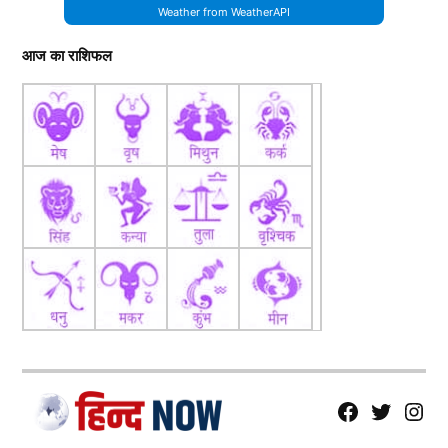
Weather from WeatherAPI
आज का राशिफल
fb
Tw
tw