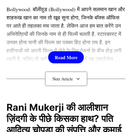
Bollywood:
बॉलीवुड (
Bollywood)
में आपने सलमान खान और
धुल ने जड़ा तूफानी शतक
शाहरूख खान का नाम तो खूब सुना होगा, जिनके बॉक्स ऑफिस
पर आते ही तहलका मच जाता है. लेकिन आज हम बात करेंगे उन
अभिनेत्रियों की जिनके नाम से ही फिल्में चलती है. स्टारकास्ट में
उनका होना यानी की फिल्म का पक्का हिट होना तय है. इन
हसीनाओं को अपनी फिल्म में लेने के लिए मेकर्स के बीच होड़ लगी
रहती है. चलिए तो आगे जानते हैं कौन-कौन हैं यह एक्ट्रेसेस…..
कौन हैं
Bollywood की यह हसीनाएं?
1.दीपिका पादुकोण ( Deepika
Padukone)
सीज़न में अपने पहले मैच में सेंट्रल दिल्ली किंग्स का प्रतिनिधित्व
Rani Mukerji की आलीशान
करते हुए, धुल ने नॉर्थ दिल्ली स्ट्राइकर्स के खिलाफ 56 गेंदों में
ज़िंदगी के पीछे किसका हाथ? पति
101 रनों की शानदार पारी खेलकर तुरंत ही अपनी छाप छोड़ी।
लिस्ट में पहला नाम अभिनेत्री दीपिका पादुकोण का नाम शामिल हैं.
आदित्य चोपड़ा की संपत्ति और कमाई
पारी की शुरुआत से ही उन्होंने विपक्षी गेंदबाजों की लाइन लेंथ
एक्ट्रेस को बॉक्स ऑफिस की सुपरस्टार कही जाता है. दीपिका ने